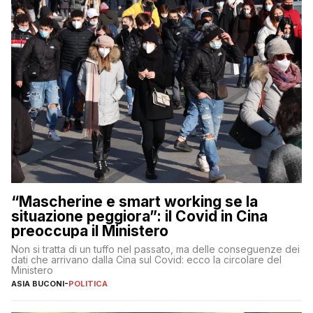
“Mascherine e smart working se la
situazione peggiora”: il Covid in Cina
preoccupa il Ministero
Non si tratta di un tuffo nel passato, ma delle conseguenze dei
dati che arrivano dalla Cina sul Covid: ecco la circolare del
Ministero
ASIA BUCONI
-
POLITICA