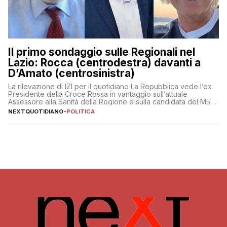
Il primo sondaggio sulle Regionali nel
Lazio: Rocca (centrodestra) davanti a
D’Amato (centrosinistra)
La rilevazione di IZI per il quotidiano La Repubblica vede l’ex
Presidente della Croce Rossa in vantaggio sull’attuale
Assessore alla Sanità della Regione e sulla candidata del M5S
Donatella Bianchi
NEXTQUOTIDIANO
-
POLITICA