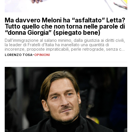
Ma davvero Meloni ha “asfaltato” Letta?
Tutto quello che non torna nelle parole di
“donna Giorgia” (spiegato bene)
Dall’immigrazione al salario minimo, dalla giustizia ai diritti civili,
la leader di Fratelli d’Italia ha inanellato una quantità di
incorenze, proposte impraticabili, perle retrograde, senza che
nessuno – a destra come a sinistra – glielo abbia fatto notare
LORENZO TOSA
-
OPINIONI