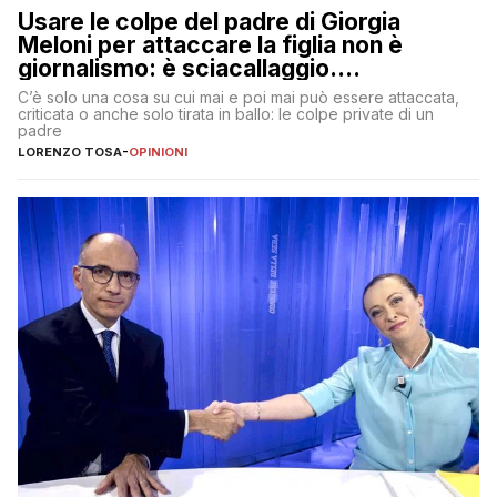
Usare le colpe del padre di Giorgia
Meloni per attaccare la figlia non è
giornalismo: è sciacallaggio.
Dimostriamo di essere diversi
C’è solo una cosa su cui mai e poi mai può essere attaccata,
criticata o anche solo tirata in ballo: le colpe private di un
padre
LORENZO TOSA
-
OPINIONI