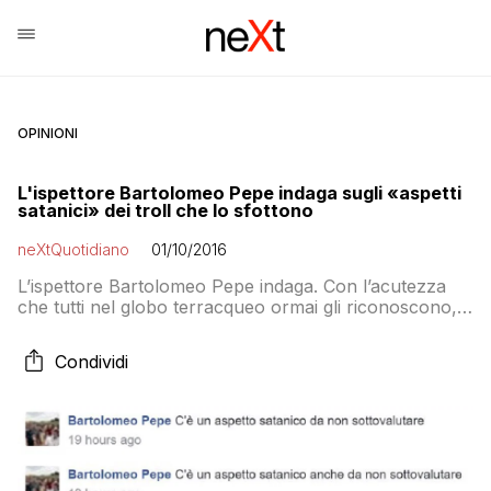
OPINIONI
L'ispettore Bartolomeo Pepe indaga sugli «aspetti
satanici» dei troll che lo sfottono
neXtQuotidiano
01/10/2016
L’ispettore Bartolomeo Pepe indaga. Con l’acutezza
che tutti nel globo terracqueo ormai gli riconoscono, il
già senatore grillino oggi nelle file di GAL, dopo aver
avuto il coraggio di insultare un disabile che gli
Condividi
chiedeva conto delle fregnacce che continua a
propalare dal suo profilo facebook dopo che la sua
presentazione del film VAXXED è […]