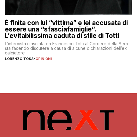
È finita con lui “vittima” e lei accusata di
essere una “sfasciafamiglie”.
L’evitabilissima caduta di stile di Totti
L’intervista rilasciata da Francesco Totti al Corriere della Sera
sta facendo discutere a causa di alcune dichiarazioni dell’ex
calciatore
LORENZO TOSA
-
OPINIONI