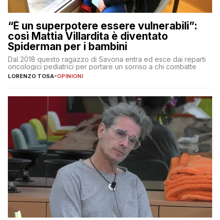
“È un superpotere essere vulnerabili”:
così Mattia Villardita è diventato
Spiderman per i bambini
Dal 2018 questo ragazzo di Savona entra ed esce dai reparti
oncologici pediatrici per portare un sorriso a chi combatte
LORENZO TOSA
-
OPINIONI