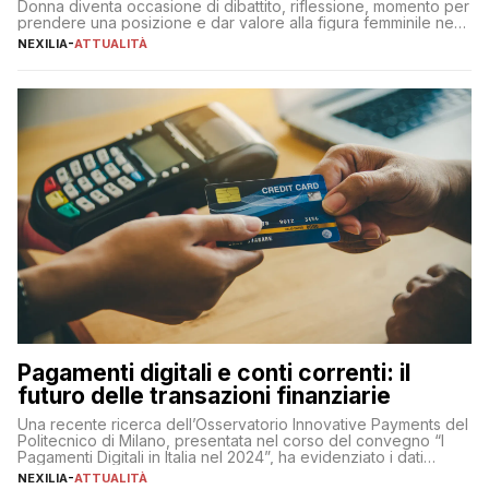
Donna diventa occasione di dibattito, riflessione, momento per
prendere una posizione e dar valore alla figura femminile nella
sua complessità e crucialità. A lanciare un messaggio “forte e
NEXILIA
-
ATTUALITÀ
chiaro” quest’anno è stato anche Pier Silvio Berlusconi,
amministratore delegato di Mediaset, che ha […]
Pagamenti digitali e conti correnti: il
futuro delle transazioni finanziarie
Una recente ricerca dell’Osservatorio Innovative Payments del
Politecnico di Milano, presentata nel corso del convegno “I
Pagamenti Digitali in Italia nel 2024”, ha evidenziato i dati
definitivi del primo semestre 2024 relativamente alle
NEXILIA
-
ATTUALITÀ