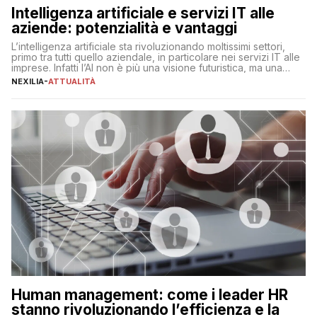
Intelligenza artificiale e servizi IT alle
aziende: potenzialità e vantaggi
L’intelligenza artificiale sta rivoluzionando moltissimi settori,
primo tra tutti quello aziendale, in particolare nei servizi IT alle
imprese. Infatti l’AI non è più una visione futuristica, ma una
realtà operativa che sta portando a un cambio significativo in
NEXILIA
-
ATTUALITÀ
ogni ambito. L’inserimento delle tecnologie di intelligenza
artificiale porta non solo all’ottimizzazione di diverse
operazioni, bensì comporta […]
Human management: come i leader HR
stanno rivoluzionando l’efficienza e la