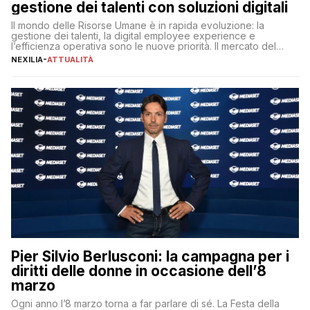
gestione dei talenti con soluzioni digitali
Il mondo delle Risorse Umane è in rapida evoluzione: la
gestione dei talenti, la digital employee experience e
l’efficienza operativa sono le nuove priorità. Il mercato del
lavoro, d’altra parte, è sempre più competitivo con una lotta
NEXILIA
-
ATTUALITÀ
per aggiudicarsi i talenti più validi che si intensifica e le
aspettative dei dipendenti in continua evoluzione. I […]
Pier Silvio Berlusconi: la campagna per i
diritti delle donne in occasione dell’8
marzo
Ogni anno l’8 marzo torna a far parlare di sé. La Festa della