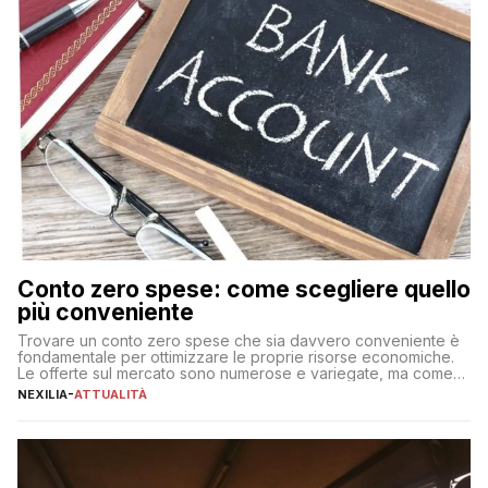
Conto zero spese: come scegliere quello
più conveniente
Trovare un conto zero spese che sia davvero conveniente è
fondamentale per ottimizzare le proprie risorse economiche.
Le offerte sul mercato sono numerose e variegate, ma come
individuare quella più adatta alle proprie esigenze senza
NEXILIA
-
ATTUALITÀ
incorrere in costi nascosti? Optare per un conto zero spese
significa eliminare le spese di gestione che spesso incidono
sul […]