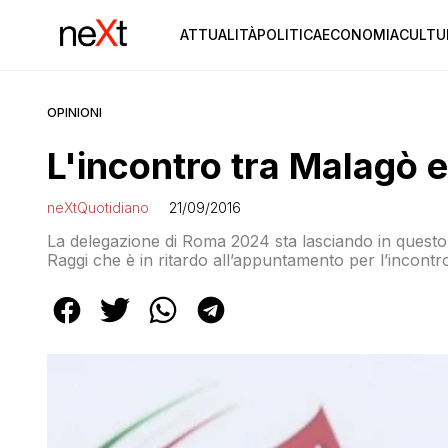
ATTUALITÀ
POLITICA
ECONOMIA
CULTU
OPINIONI
L'incontro tra Malagò e
neXtQuotidiano
21/09/2016
La delegazione di Roma 2024 sta lasciando in questo
Raggi che è in ritardo all’appuntamento per l’incontro 
di stampa ANSA. Il presidente del Coni, Giovanni Mal
sindaco di Roma aveva detto di […]