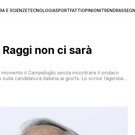
RA E SCIENZE
TECNOLOGIA
SPORT
FATTI
OPINIONI
TREND
RASSEGN
 Raggi non ci sarà
 momento il Campidoglio senza incontrare il sindaco
sulla candidatura italiana ai giochi. Lo scrive l’agenzia
agò, entrando in Campidoglio per la riunione con il