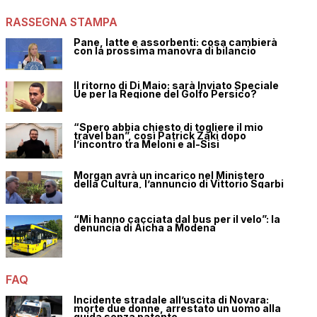
RASSEGNA STAMPA
Pane, latte e assorbenti: cosa cambierà
con la prossima manovra di bilancio
Il ritorno di Di Maio: sarà Inviato Speciale
Ue per la Regione del Golfo Persico?
“Spero abbia chiesto di togliere il mio
travel ban”, così Patrick Zaki dopo
l’incontro tra Meloni e al-Sisi
Morgan avrà un incarico nel Ministero
della Cultura, l’annuncio di Vittorio Sgarbi
“Mi hanno cacciata dal bus per il velo”: la
denuncia di Aicha a Modena
FAQ
Incidente stradale all’uscita di Novara:
morte due donne, arrestato un uomo alla
guida senza patente