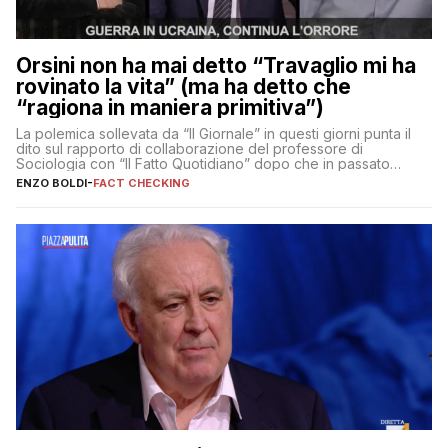
Orsini non ha mai detto “Travaglio mi ha
rovinato la vita” (ma ha detto che
“ragiona in maniera primitiva”)
La polemica sollevata da “Il Giornale” in questi giorni punta il
dito sul rapporto di collaborazione del professore di
Sociologia con “Il Fatto Quotidiano” dopo che in passato
erano volati stracci
ENZO BOLDI
-
FACT CHECKING