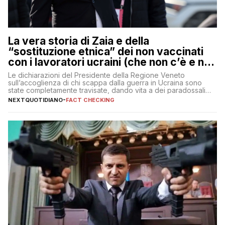
La vera storia di Zaia e della
“sostituzione etnica” dei non vaccinati
con i lavoratori ucraini (che non c’è e non
ci sarà)
Le dichiarazioni del Presidente della Regione Veneto
sull’accoglienza di chi scappa dalla guerra in Ucraina sono
state completamente travisate, dando vita a dei paradossali
falsi che girano sui social
NEXTQUOTIDIANO
-
FACT CHECKING