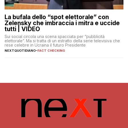
La bufala dello “spot elettorale” con
Zelensky che imbraccia i mitra e uccide
tutti | VIDEO
Sui social circola una scena spacciata per “pubblicità
elettorale”. Ma si tratta di un estratto della serie televisiva che
rese celebre in Ucraina il futuro Presidente
NEXTQUOTIDIANO
-
FACT CHECKING