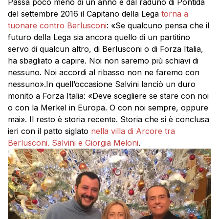
Passa poco meno di un anno e dal raduno di Pontida
del settembre 2016 il Capitano della Lega
torna a
tuonare contro Berlusconi
: «Se qualcuno pensa che il
futuro della Lega sia ancora quello di un partitino
servo di qualcun altro, di Berlusconi o di Forza Italia,
ha sbagliato a capire. Noi non saremo più schiavi di
nessuno. Noi accordi al ribasso non ne faremo con
nessuno».In quell’occasione Salvini lanciò un duro
monito a Forza Italia: «Deve scegliere se stare con noi
o con la Merkel in Europa. O con noi sempre, oppure
mai». Il resto è storia recente. Storia che si è conclusa
ieri con il patto siglato
nella villa di Arcore tra
Berlusconi. Salvini e Giorgia Meloni
.