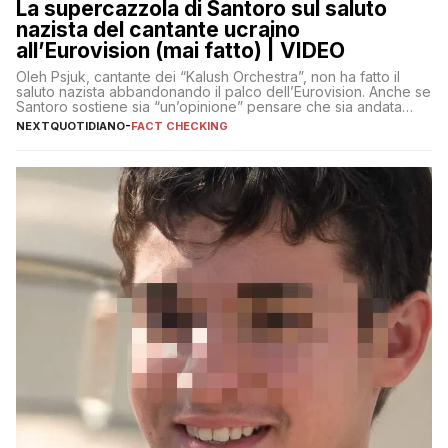
La supercazzola di Santoro sul saluto
nazista del cantante ucraino
all’Eurovision (mai fatto) | VIDEO
Oleh Psjuk, cantante dei “Kalush Orchestra”, non ha fatto il
saluto nazista abbandonando il palco dell’Eurovision. Anche se
Santoro sostiene sia “un’opinione” pensare che sia andata
così
NEXTQUOTIDIANO
-
FACT CHECKING