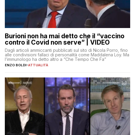
Burioni non ha mai detto che il “vaccino
contro il Covid non serve” | VIDEO
Dagli articoli ammiccanti pubblicati sul sito di Nicola Porro, fino
alle condivisioni fallaci di personalità come Maddalena Loy. Ma
l’immunologo ha detto altro a “Che Tempo Che Fa”
ENZO BOLDI
-
ATTUALITÀ