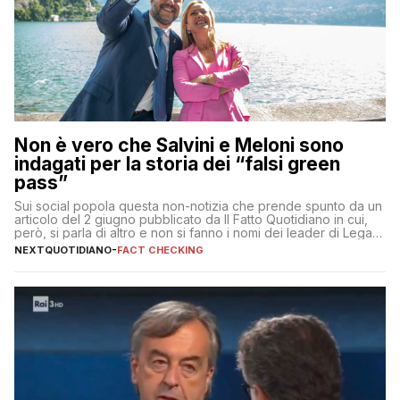
Non è vero che Salvini e Meloni sono
indagati per la storia dei “falsi green
pass”
Sui social popola questa non-notizia che prende spunto da un
articolo del 2 giugno pubblicato da Il Fatto Quotidiano in cui,
però, si parla di altro e non si fanno i nomi dei leader di Lega e
Fratelli d’Italia
NEXTQUOTIDIANO
-
FACT CHECKING