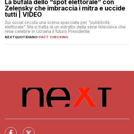
La bufala dello “spot elettorale” con
Zelensky che imbraccia i mitra e uccide
tutti | VIDEO
Sui social circola una scena spacciata per “pubblicità
elettorale”. Ma si tratta di un estratto della serie televisiva che
rese celebre in Ucraina il futuro Presidente
NEXTQUOTIDIANO
-
FACT CHECKING