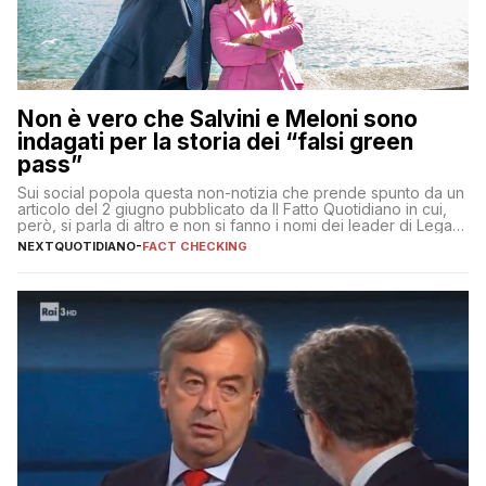
Non è vero che Salvini e Meloni sono
indagati per la storia dei “falsi green
pass”
Sui social popola questa non-notizia che prende spunto da un
articolo del 2 giugno pubblicato da Il Fatto Quotidiano in cui,
però, si parla di altro e non si fanno i nomi dei leader di Lega e
Fratelli d’Italia
NEXTQUOTIDIANO
-
FACT CHECKING