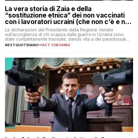
La vera storia di Zaia e della
“sostituzione etnica” dei non vaccinati
con i lavoratori ucraini (che non c’è e non
ci sarà)
Le dichiarazioni del Presidente della Regione Veneto
sull’accoglienza di chi scappa dalla guerra in Ucraina sono
state completamente travisate, dando vita a dei paradossali
falsi che girano sui social
NEXTQUOTIDIANO
-
FACT CHECKING