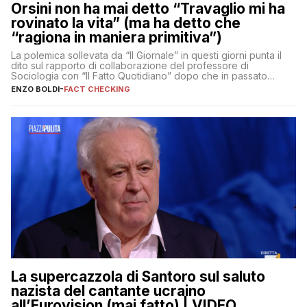
Orsini non ha mai detto “Travaglio mi ha
rovinato la vita” (ma ha detto che
“ragiona in maniera primitiva”)
La polemica sollevata da “Il Giornale” in questi giorni punta il
dito sul rapporto di collaborazione del professore di
Sociologia con “Il Fatto Quotidiano” dopo che in passato
erano volati stracci
ENZO BOLDI
-
FACT CHECKING
La supercazzola di Santoro sul saluto
nazista del cantante ucraino
all’Eurovision (mai fatto) | VIDEO