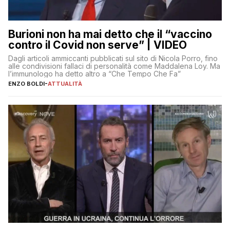
Burioni non ha mai detto che il “vaccino
contro il Covid non serve” | VIDEO
Dagli articoli ammiccanti pubblicati sul sito di Nicola Porro, fino
alle condivisioni fallaci di personalità come Maddalena Loy. Ma
l’immunologo ha detto altro a “Che Tempo Che Fa”
ENZO BOLDI
-
ATTUALITÀ