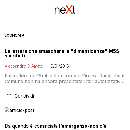
ECONOMIA
La lettera che smaschera le "dimenticanze" M5S
sui rifiuti
Alessandro D'Amato
16/01/2018
Il ministero dell’Ambiente ricorda a Virginia Raggi che il
Comune non ha ancora presentato l’iter autorizzativo
per gli impianti per il trattamento rifiuti di Cesano e
Casal Selce. E adombra la possibilità di un
Condividi
commissariamento a favore della Regione Lazio. Che
toglierebbe così le castagne dal fuoco alla Giunta…
Da quando è cominciata
l’emergenza-non c’è