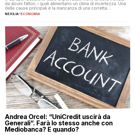
da alcuni fattori, i quali alimentano un clima di incertezza. Una
delle cause principali è la mancanza di una corretta
educazione finanziaria, che impedisce ad una larga parte della
NEXILIA
-
ECONOMIA
popolazione di comprendere in modo adeguato il
funzionamento e le implicazioni di questi asset digitali. Dubbi
sulle criptovalute: […]
Andrea Orcel: “UniCredit uscirà da
Generali”. Farà lo stesso anche con
Mediobanca? E quando?