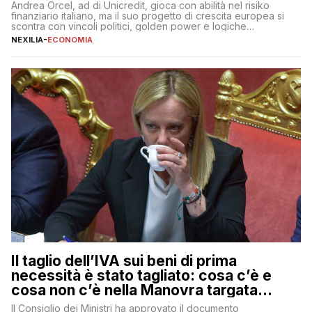
Andrea Orcel, ad di Unicredit, gioca con abilità nel risiko
finanziario italiano, ma il suo progetto di crescita europea si
scontra con vincoli politici, golden power e logiche
protezionistiche. Orcel e la mossa su Generali Andrea Orcel,
NEXILIA
-
ECONOMIA
ad di Unicredit, continua a sorprendere per la sua capacità di
muoversi con decisione in un contesto finanziario […]
Il taglio dell’IVA sui beni di prima
necessità è stato tagliato: cosa c’è e
cosa non c’è nella Manovra targata
Meloni
Il Consiglio dei Ministri ha approvato il documento