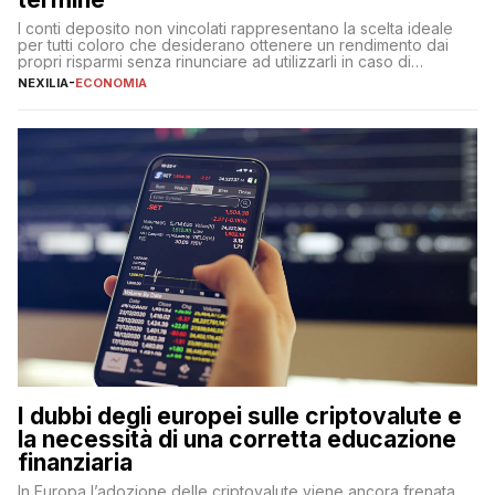
I conti deposito non vincolati rappresentano la scelta ideale
per tutti coloro che desiderano ottenere un rendimento dai
propri risparmi senza rinunciare ad utilizzarli in caso di
necessità. A differenza delle forme vincolate tradizionali,
NEXILIA
-
ECONOMIA
questa tipologia consente di accedere alle somme versate in
qualsiasi momento, offrendo un equilibrio tra sicurezza,
flessibilità e rendimento. Come funzionano […]
I dubbi degli europei sulle criptovalute e
la necessità di una corretta educazione
finanziaria
In Europa l’adozione delle criptovalute viene ancora frenata