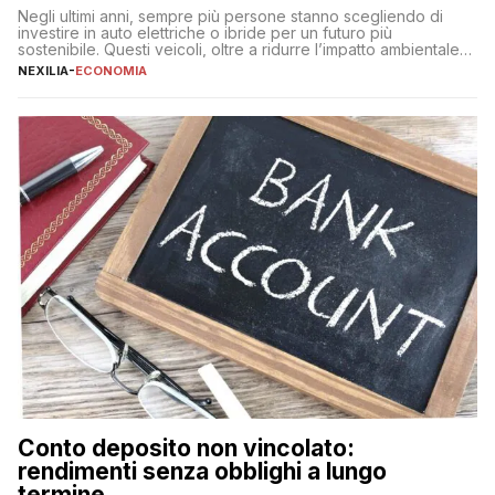
Negli ultimi anni, sempre più persone stanno scegliendo di
investire in auto elettriche o ibride per un futuro più
sostenibile. Questi veicoli, oltre a ridurre l’impatto ambientale,
offrono vantaggi economici a lungo termine, come minori costi
NEXILIA
-
ECONOMIA
di gestione e benefici fiscali. Tuttavia, l’acquisto di un’auto
nuova rappresenta un impegno finanziario significativo. Come
fare se non […]
Conto deposito non vincolato:
rendimenti senza obblighi a lungo
termine