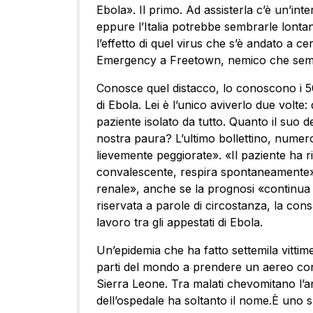
Ebola». Il primo. Ad assisterla c’è un’inte
eppure l’Italia potrebbe sembrarle lonta
l’effetto di quel virus che s’è andato a c
Emergency a Freetown, nemico che semi
Conosce quel distacco, lo conoscono i 50 
di Ebola. Lei è l’unico aviverlo due volt
paziente isolato da tutto. Quanto il suo 
nostra paura? L’ultimo bollettino, numer
lievemente peggiorate». «Il paziente ha r
convalescente, respira spontaneamente».
renale», anche se la prognosi «continua
riservata a parole di circostanza, la con
lavoro tra gli appestati di Ebola.
Un’epidemia che ha fatto settemila vittime
parti del mondo a prendere un aereo cont
Sierra Leone. Tra malati chevomitano l’a
dell’ospedale ha soltanto il nome.È uno 