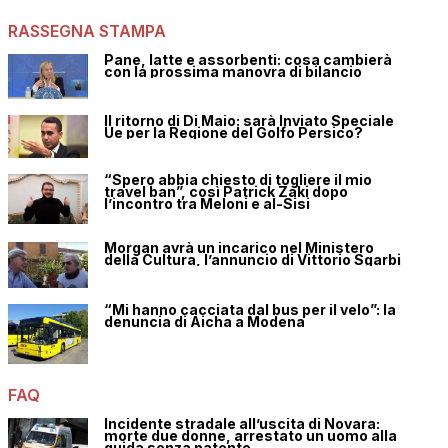
RASSEGNA STAMPA
Pane, latte e assorbenti: cosa cambierà
con la prossima manovra di bilancio
Il ritorno di Di Maio: sarà Inviato Speciale
Ue per la Regione del Golfo Persico?
“Spero abbia chiesto di togliere il mio
travel ban”, così Patrick Zaki dopo
l’incontro tra Meloni e al-Sisi
Morgan avrà un incarico nel Ministero
della Cultura, l’annuncio di Vittorio Sgarbi
“Mi hanno cacciata dal bus per il velo”: la
denuncia di Aicha a Modena
FAQ
Incidente stradale all’uscita di Novara:
morte due donne, arrestato un uomo alla
guida senza patente