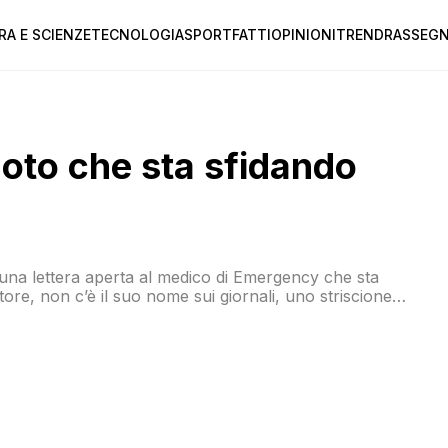
RA E SCIENZE
TECNOLOGIA
SPORT
FATTI
OPINIONI
TREND
RASSEGN
noto che sta sfidando
 una lettera aperta al medico di Emergency che sta
ore, non c’è il suo nome sui giornali, uno striscione
utti hanno sentito parlare di Lei: «Il medico italiano