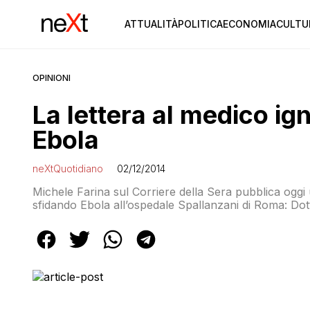
ATTUALITÀ
POLITICA
ECONOMIA
CULTU
OPINIONI
La lettera al medico ig
Ebola
neXtQuotidiano
02/12/2014
Michele Farina sul Corriere della Sera pubblica oggi
sfidando Ebola all’ospedale Spallanzani di Roma: Dott
sulla facciata di un municipio, un hashtag virale. Ma t
infettato da Ebola». Il […]