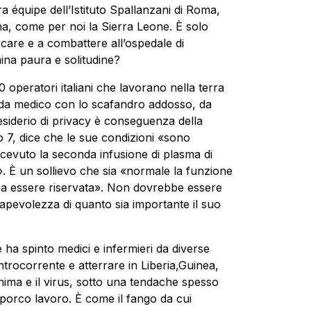
ra équipe dell’Istituto Spallanzani di Roma,
na, come per noi la Sierra Leone. È solo
ercare e a combattere all’ospedale di
na paura e solitudine?
operatori italiani che lavorano nella terra
e: da medico con lo scafandro addosso, da
desiderio di privacy è conseguenza della
o 7, dice che le sue condizioni «sono
icevuto la seconda infusione di plasma di
 È un sollievo che sia «normale la funzione
 a essere riservata». Non dovrebbe essere
sapevolezza di quanto sia importante il suo
 ha spinto medici e infermieri da diverse
rocorrente e atterrare in Liberia,Guinea,
nima e il virus, sotto una tendache spesso
sporco lavoro. È come il fango da cui