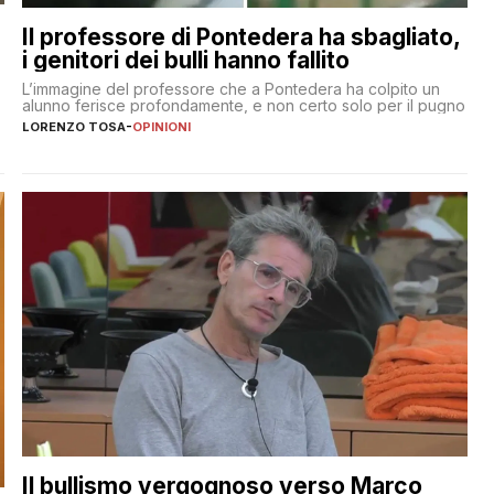
Il professore di Pontedera ha sbagliato,
i genitori dei bulli hanno fallito
L’immagine del professore che a Pontedera ha colpito un
alunno ferisce profondamente, e non certo solo per il pugno
LORENZO TOSA
-
OPINIONI
Il bullismo vergognoso verso Marco