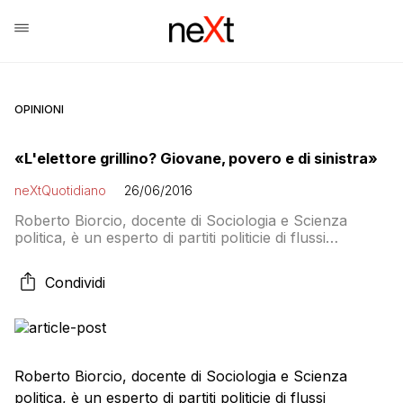
OPINIONI
«L'elettore grillino? Giovane, povero e di sinistra»
neXtQuotidiano
26/06/2016
Roberto Biorcio, docente di Sociologia e Scienza
politica, è un esperto di partiti politicie di flussi
elettorali. In un’intervista rilasciata a Gianluca Roselli
sul Fatto Quotidiano descrive oggi la tipologia
Condividi
dell’elettore grillino: Diciamo che è un corpo elettorale
più consapevole. Prima era un voto di opinione, ora
anche di appartenenza. Non si vota più Grillo […]
Roberto Biorcio, docente di Sociologia e Scienza
politica, è un esperto di partiti politicie di flussi