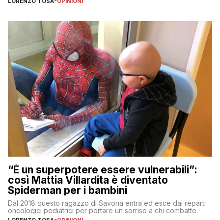
LORENZO TOSA
-
OPINIONI
“È un superpotere essere vulnerabili”:
così Mattia Villardita è diventato
Spiderman per i bambini
Dal 2018 questo ragazzo di Savona entra ed esce dai reparti
oncologici pediatrici per portare un sorriso a chi combatte
LORENZO TOSA
-
OPINIONI