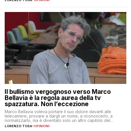
Il bullismo vergognoso verso Marco
Bellavia è la regola aurea della tv
spazzatura. Non l’eccezione
Marco Bellavia voleva portare il suo dolore davanti alle
telecamere, provare a dargli un nome, a riconoscerlo, a
normalizzarlo, ma è diventato solo un altro capitolo del
copione
LORENZO TOSA
-
OPINIONI