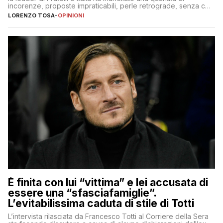
incorenze, proposte impraticabili, perle retrograde, senza che
nessuno – a destra come a sinistra – glielo abbia fatto notare
LORENZO TOSA
-
OPINIONI
È finita con lui “vittima” e lei accusata di
essere una “sfasciafamiglie”.
L’evitabilissima caduta di stile di Totti
L’intervista rilasciata da Francesco Totti al Corriere della Sera