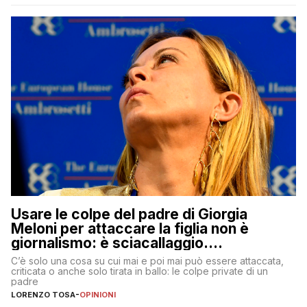
Usare le colpe del padre di Giorgia
Meloni per attaccare la figlia non è
giornalismo: è sciacallaggio.
Dimostriamo di essere diversi
C’è solo una cosa su cui mai e poi mai può essere attaccata,
criticata o anche solo tirata in ballo: le colpe private di un
padre
LORENZO TOSA
-
OPINIONI