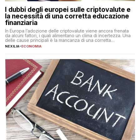
I dubbi degli europei sulle criptovalute e
la necessità di una corretta educazione
finanziaria
In Europa l’adozione delle criptovalute viene ancora frenata
da alcuni fattori, i quali alimentano un clima di incertezza. Una
delle cause principali è la mancanza di una corretta
educazione finanziaria, che impedisce ad una larga parte della
NEXILIA
-
ECONOMIA
popolazione di comprendere in modo adeguato il
funzionamento e le implicazioni di questi asset digitali. Dubbi
sulle criptovalute: […]