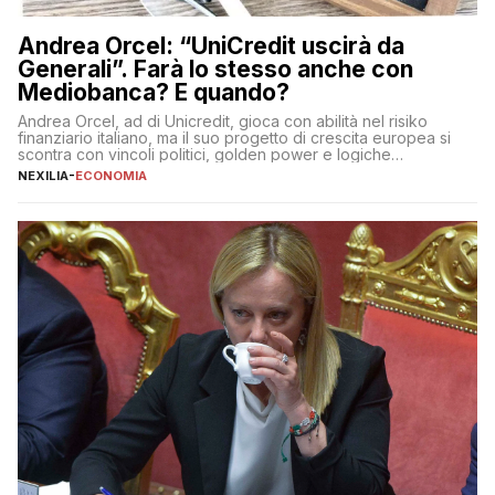
Andrea Orcel: “UniCredit uscirà da
Generali”. Farà lo stesso anche con
Mediobanca? E quando?
Andrea Orcel, ad di Unicredit, gioca con abilità nel risiko
finanziario italiano, ma il suo progetto di crescita europea si
scontra con vincoli politici, golden power e logiche
protezionistiche. Orcel e la mossa su Generali Andrea Orcel,
NEXILIA
-
ECONOMIA
ad di Unicredit, continua a sorprendere per la sua capacità di
muoversi con decisione in un contesto finanziario […]