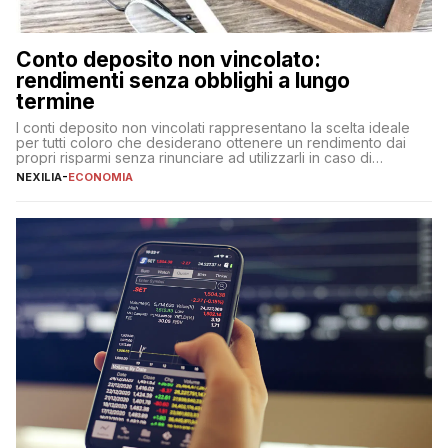
Conto deposito non vincolato:
rendimenti senza obblighi a lungo
termine
I conti deposito non vincolati rappresentano la scelta ideale
per tutti coloro che desiderano ottenere un rendimento dai
propri risparmi senza rinunciare ad utilizzarli in caso di
necessità. A differenza delle forme vincolate tradizionali,
NEXILIA
-
ECONOMIA
questa tipologia consente di accedere alle somme versate in
qualsiasi momento, offrendo un equilibrio tra sicurezza,
flessibilità e rendimento. Come funzionano […]