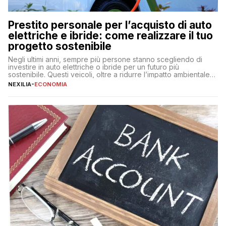
Prestito personale per l’acquisto di auto
elettriche e ibride: come realizzare il tuo
progetto sostenibile
Negli ultimi anni, sempre più persone stanno scegliendo di
investire in auto elettriche o ibride per un futuro più
sostenibile. Questi veicoli, oltre a ridurre l’impatto ambientale,
offrono vantaggi economici a lungo termine, come minori costi
NEXILIA
-
ECONOMIA
di gestione e benefici fiscali. Tuttavia, l’acquisto di un’auto
nuova rappresenta un impegno finanziario significativo. Come
fare se non […]