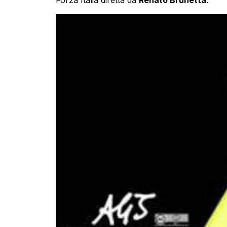
Forza Italia diretta da
Renato Brunetta
: