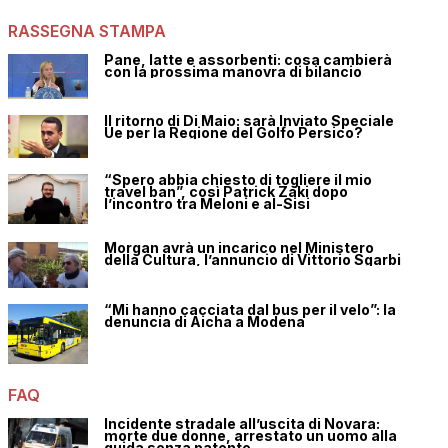
RASSEGNA STAMPA
Pane, latte e assorbenti: cosa cambierà
con la prossima manovra di bilancio
Il ritorno di Di Maio: sarà Inviato Speciale
Ue per la Regione del Golfo Persico?
“Spero abbia chiesto di togliere il mio
travel ban”, così Patrick Zaki dopo
l’incontro tra Meloni e al-Sisi
Morgan avrà un incarico nel Ministero
della Cultura, l’annuncio di Vittorio Sgarbi
“Mi hanno cacciata dal bus per il velo”: la
denuncia di Aicha a Modena
FAQ
Incidente stradale all’uscita di Novara:
morte due donne, arrestato un uomo alla
guida senza patente