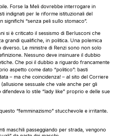
ile. Forse la Meli dovrebbe interrogare in
ti indignati per le riforme istituzionali del
significhi “senza peli sullo stomaco”.
 si è criticato il sessismo di Berlusconi che
a grandi qualifiche, in politica. Una polemica
 diverso. Le ministre di Renzi sono non solo
efinizione. Nessuno deve insinuare il dubbio
etiche. Che poi il dubbio a riguardo francamente
prio aspetto come dato “politico”: basti
ata – ma che coincidenza! – al sito del Corriere
 (allusione sessuale che vale anche per gli
difendeva lo stile “lady like” proprio e delle sue
questo “femminazismo” stucchevole e irritante.
nti maschili passeggiando per strada, vengono
suali” da parte dei maschi;