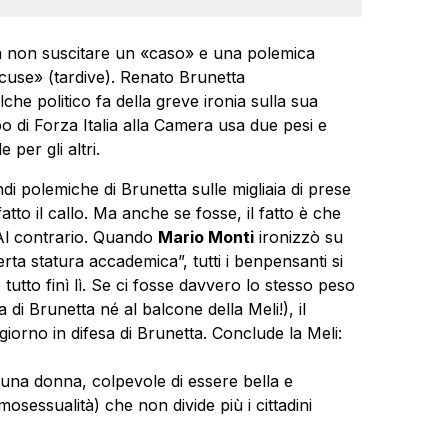
a non suscitare un «caso» e una polemica
use» (tardive). Renato Brunetta
che politico fa della greve ironia sulla sua
o di Forza Italia alla Camera usa due pesi e
per gli altri.
 polemiche di Brunetta sulle migliaia di prese
fatto il callo. Ma anche se fosse, il fatto è che
 Al contrario. Quando
Mario Monti
ironizzò su
ta statura accademica”, tutti i benpensanti si
tutto finì lì. Se ci fosse davvero lo stesso peso
a di Brunetta né al balcone della Meli!), il
iorno in difesa di Brunetta. Conclude la Meli:
 una donna, colpevole di essere bella e
osessualità) che non divide più i cittadini