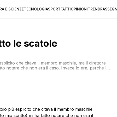
RA E SCIENZE
TECNOLOGIA
SPORT
FATTI
OPINIONI
TREND
RASSEGN
to le scatole
licito che citava il membro maschile, ma il direttore
tto notare che non era il caso. Invece lo era, perché le
pio questa vignetta “sessista” pubblicata dal
o più esplicito che citava il membro maschile,
o mio scritto) mi ha fatto notare che non era il