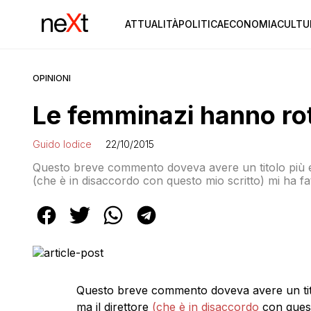
ATTUALITÀ
POLITICA
ECONOMIA
CULTU
OPINIONI
Le femminazi hanno rot
Guido Iodice
22/10/2015
Questo breve commento doveva avere un titolo più esp
(che è in disaccordo con questo mio scritto) mi ha fa
femminazi hanno rotto proprio il… Prendiamo ad esem
“Mattinale”, la newsletter di […]
Questo breve commento doveva avere un titol
ma il direttore
(che è in disaccordo
con quest