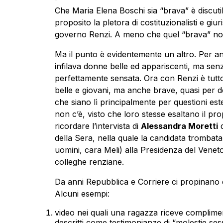
Che Maria Elena Boschi sia “brava” è discutib
proposito la pletora di costituzionalisti e giuris
governo Renzi. A meno che quel “brava” non 
Ma il punto è evidentemente un altro. Per anni
infilava donne belle ed appariscenti, ma senz
perfettamente sensata. Ora con Renzi è tutto
belle e giovani, ma anche brave, quasi per d
che siano lì principalmente per questioni est
non c’è, visto che loro stesse esaltano il pro
ricordare l’intervista di
Alessandra Moretti
d
della Sera, nella quale la candidata trombata
uomini, cara Meli) alla Presidenza del Veneto 
colleghe renziane.
Da anni Repubblica e Corriere ci propinano 
Alcuni esempi:
video nei quali una ragazza riceve complime
descritti come testimonianze di “molestie ses