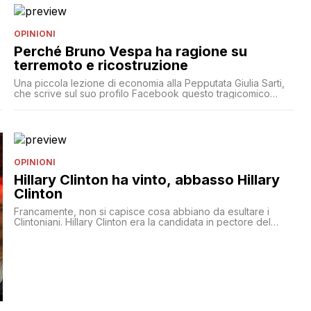
solo da perderci dall’esito referendario. Vediamo perché
OPINIONI
Perché Bruno Vespa ha ragione su
terremoto e ricostruzione
Una piccola lezione di economia alla Pepputata Giulia Sarti,
che scrive sul suo profilo Facebook questo tragicomico
sproloquio: Lo status si riferisce alle frasi pronunciate da
Bruno Vespa durante la trasmissione sul terremoto in Centro
Italia in cui era ospite anche Graziano Delrio: Qui, checché
ne pensi Giulia Sarti, la pietas non c'entra proprio un [']
OPINIONI
Hillary Clinton ha vinto, abbasso Hillary
Clinton
Francamente, non si capisce cosa abbiano da esultare i
Clintoniani. Hillary Clinton era la candidata in pectore del
partito democratico da 10 anni, ha fatto la segretaria di Stato,
ha dietro tutto l'establishment politico e mediatico, ha avuto
8 anni prepararsi. Eppure uno sconosciuto vecchietto di uno
stato insignificante, candidatosi meno di un anno fa alle
primarie, [']