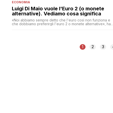
ECONOMIA
Luigi Di Maio vuole l'Euro 2 (o monete
alternative). Vediamo cosa significa
«Noi abbiamo sempre detto che l'euro così non funziona e
che dobbiamo preferirgli l'euro 2 o monete alternative», ha
detto ieri il vicepresidente della Camera a Ballarò.
L'impossibile referendum sull'euro, la discussione sulle
valute alternative e come dovrebbe essere fatto l'Euro 2.0
1
2
3