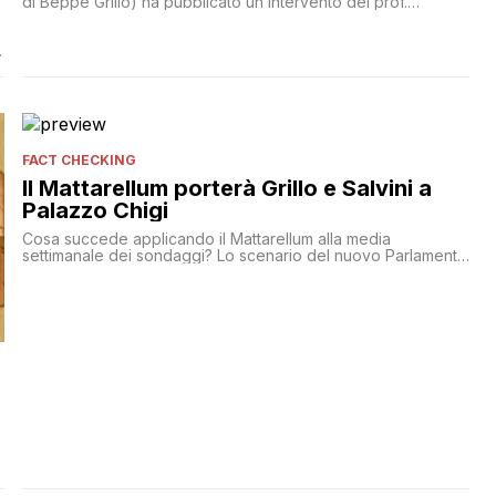
di Beppe Grillo) ha pubblicato un intervento del prof.
Gennaro Zezza nel quale si spiega perché l’euro è brutto e
cattivo. Alla fine però l’economista ammette che uscire
dall’euro è un po’ difficile: “L'uscita unilaterale dall'euro
comporta una rottura di trattati, comporta [']
FACT CHECKING
Il Mattarellum porterà Grillo e Salvini a
Palazzo Chigi
Cosa succede applicando il Mattarellum alla media
settimanale dei sondaggi? Lo scenario del nuovo Parlamento
con la legge elettorale proposta da Renzi non sembra
essere così favorevole al PD. In compenso favorisce gli
avversari'