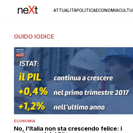
ATTUALITÀ
POLITICA
ECONOMIA
CULTU
GUIDO IODICE
ECONOMIA
No, l'Italia non sta crescendo felice: i