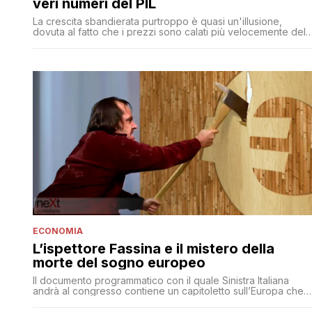
veri numeri del PIL
La crescita sbandierata purtroppo è quasi un'illusione,
dovuta al fatto che i prezzi sono calati più velocemente del
PIL corrente. Tutto ciò avviene mentre però i prezzi al
consumo aumentano, in buona parte guidati dalla crescita
dei prezzi delle importazioni
ECONOMIA
L’ispettore Fassina e il mistero della
morte del sogno europeo
Il documento programmatico con il quale Sinistra Italiana
andrà al congresso contiene un capitoletto sull’Europa che
vale la pena di analizzare. Perché contiene tutte le opzioni
possibili: da riformare l’Europa a uscire dall’euro. Come si fa