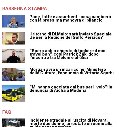
RASSEGNA STAMPA
Pane, latte e assorbenti: cosa cambierà
con la prossima manovra di bilancio
Il ritorno di Di Maio: sarà Inviato Speciale
Ue per la Regione del Golfo Persico?
“Spero abbia chiesto di togliere il mio
travel ban”, così Patrick Zaki dopo
l’incontro tra Meloni e al-Sisi
Morgan avrà un incarico nel Ministero
della Cultura, l’annuncio di Vittorio Sgarbi
“Mi hanno cacciata dal bus per il velo”: la
denuncia di Aicha a Modena
FAQ
Incidente stradale all’uscita di Novara:
morte due donne, arrestato un uomo alla
guida senza patente