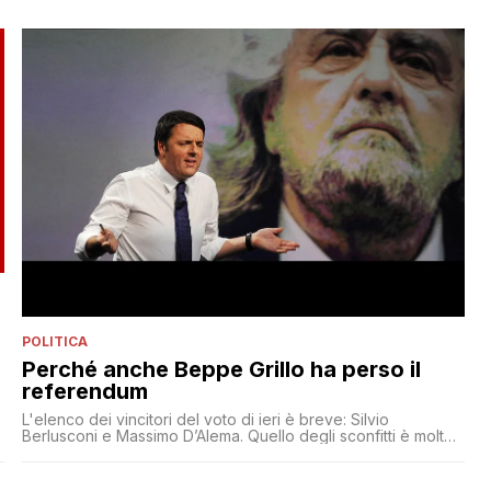
POLITICA
Perché anche Beppe Grillo ha perso il
referendum
L'elenco dei vincitori del voto di ieri è breve: Silvio
Berlusconi e Massimo D’Alema. Quello degli sconfitti è molto
i
più lungo: ovviamente Matteo Renzi, Maria Elena Boschi e
Giorgio Napolitano e in più Beppe Grillo e Matteo Salvini. No,
non avete letto male. Soprattutto il Movimento 5 Stelle ha