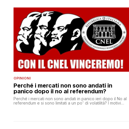
a proporre una battaglia per cambiare i trattati dopo aver
detto che è impossibile? Che senso avrebbe provarci?
Come si concilia l’ipotesi di uscire dall’euro con l’idea di una
riforma dell’Europa esistente? E di che tipo di uscita si
tratterebbe?
OPINIONI
Perché i mercati non sono andati in
panico dopo il no al referendum?
Perché i mercati non sono andati in panico ieri dopo il No al
referendum e si sono limitati a un po' di volatilità? I motivi
sono molteplici. Proviamo ad analizzarli. In primo luogo i
mercati avevano incorporato la vittoria del 'no' già da
settimane, visto che tutti i sondaggi lo davano vincente. Infatt
lo spread [']