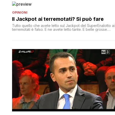
OPINIONI
Il Jackpot ai terremotati? Si può fare
Tutto quello che avete letto sul Jackpot del SuperEnalotto ai
terremotati è falso. E ne avete letto tante. E belle grosse.
Smontiamo le argomentazioni uscite in questi giorni. 'Il
SuperEnalotto è di una società privata'. Falso Il
SuperEnalotto, così come altri giochi, è un monopolio fiscale
dello Stato, ed è istituito e normato in ogni [']