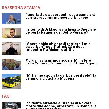
RASSEGNA STAMPA
Pane, latte e assorbenti: cosa cambierà
con la prossima manovra di bilancio
Il ritorno di Di Maio: sarà Inviato Speciale
Ue per la Regione del Golfo Persico?
“Spero abbia chiesto di togliere il mio
travel ban”, così Patrick Zaki dopo
l’incontro tra Meloni e al-Sisi
Morgan avrà un incarico nel Ministero
della Cultura, l’annuncio di Vittorio Sgarbi
“Mi hanno cacciata dal bus per il velo”: la
denuncia di Aicha a Modena
FAQ
Incidente stradale all’uscita di Novara:
morte due donne, arrestato un uomo alla
guida senza patente