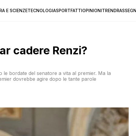
RA E SCIENZE
TECNOLOGIA
SPORT
FATTI
OPINIONI
TREND
RASSEGN
far cadere Renzi?
le bordate del senatore a vita al premier. Ma la
 premier dovrebbe agire dopo le tante parole