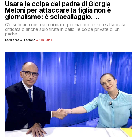
Usare le colpe del padre di Giorgia
Meloni per attaccare la figlia non è
giornalismo: è sciacallaggio.
Dimostriamo di essere diversi
C’è solo una cosa su cui mai e poi mai può essere attaccata,
criticata o anche solo tirata in ballo: le colpe private di un
padre
LORENZO TOSA
-
OPINIONI