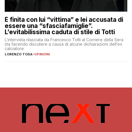
È finita con lui “vittima” e lei accusata di
essere una “sfasciafamiglie”.
L’evitabilissima caduta di stile di Totti
L’intervista rilasciata da Francesco Totti al Corriere della Sera
sta facendo discutere a causa di alcune dichiarazioni dell’ex
calciatore
LORENZO TOSA
-
OPINIONI