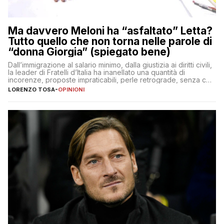
Ma davvero Meloni ha “asfaltato” Letta?
Tutto quello che non torna nelle parole di
“donna Giorgia” (spiegato bene)
Dall’immigrazione al salario minimo, dalla giustizia ai diritti civili,
la leader di Fratelli d’Italia ha inanellato una quantità di
incorenze, proposte impraticabili, perle retrograde, senza che
nessuno – a destra come a sinistra – glielo abbia fatto notare
LORENZO TOSA
-
OPINIONI