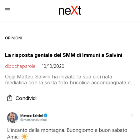
OPINIONI
La risposta geniale del SMM di Immuni a Salvini
dipocheparole
10/10/2020
Oggi Matteo Salvini ha iniziato la sua giornata
mediatica con la solita foto bucolica accompagnata dal
suo buongiornissimo caffè “L’incanto della montagna.
Buongiorno e buon sabato Amici”. La cosa divertente
Condividi
però è che dal profilo su Twitter di Immuni gli è
arrivata una risposta perfetta: “Hai appena scaricato
#immuni e stai controllando le notifiche? Ottima […]