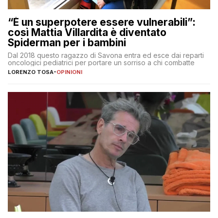
“È un superpotere essere vulnerabili”:
così Mattia Villardita è diventato
Spiderman per i bambini
Dal 2018 questo ragazzo di Savona entra ed esce dai reparti
oncologici pediatrici per portare un sorriso a chi combatte
LORENZO TOSA
-
OPINIONI