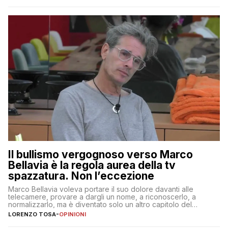
Il bullismo vergognoso verso Marco
Bellavia è la regola aurea della tv
spazzatura. Non l’eccezione
Marco Bellavia voleva portare il suo dolore davanti alle
telecamere, provare a dargli un nome, a riconoscerlo, a
normalizzarlo, ma è diventato solo un altro capitolo del
copione
LORENZO TOSA
-
OPINIONI