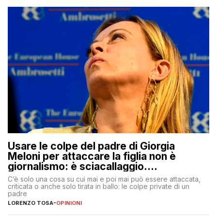
Usare le colpe del padre di Giorgia
Meloni per attaccare la figlia non è
giornalismo: è sciacallaggio.
Dimostriamo di essere diversi
C’è solo una cosa su cui mai e poi mai può essere attaccata,
criticata o anche solo tirata in ballo: le colpe private di un
padre
LORENZO TOSA
-
OPINIONI