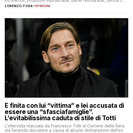
incorenze, proposte impraticabili, perle retrograde, senza che
nessuno – a destra come a sinistra – glielo abbia fatto notare
LORENZO TOSA
-
OPINIONI
È finita con lui “vittima” e lei accusata di
essere una “sfasciafamiglie”.
L’evitabilissima caduta di stile di Totti
L’intervista rilasciata da Francesco Totti al Corriere della Sera
sta facendo discutere a causa di alcune dichiarazioni dell’ex