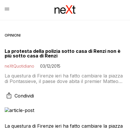
OPINIONI
La protesta della polizia sotto casa di Renzi non è
più sotto casa di Renzi
neXtQuotidiano
03/12/2015
La questura di Firenze ieri ha fatto cambiare la piazza
di Pontassieve, il paese dove abita il premier Matteo
Renzi, ai sindacati autonomi della Polizia di Stato, che
stamani protestano nella cittadina per le misure decise
Condividi
dal governo. I sindacati avevano chiesto di manifestare
in piazza Vittorio Emanuele, a breve distanza dalla
casa di Renzi. […]
La questura di Firenze ieri ha fatto cambiare la piazza