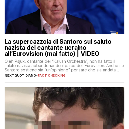
La supercazzola di Santoro sul saluto
nazista del cantante ucraino
all’Eurovision (mai fatto) | VIDEO
Oleh Psjuk, cantante dei “Kalush Orchestra”, non ha fatto il
saluto nazista abbandonando il palco dell’Eurovision. Anche se
Santoro sostiene sia “un’opinione” pensare che sia andata
così
NEXTQUOTIDIANO
-
FACT CHECKING