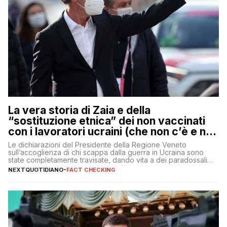
La vera storia di Zaia e della
“sostituzione etnica” dei non vaccinati
con i lavoratori ucraini (che non c’è e non
ci sarà)
Le dichiarazioni del Presidente della Regione Veneto
sull’accoglienza di chi scappa dalla guerra in Ucraina sono
state completamente travisate, dando vita a dei paradossali
falsi che girano sui social
NEXTQUOTIDIANO
-
FACT CHECKING