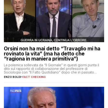
Orsini non ha mai detto “Travaglio mi ha
rovinato la vita” (ma ha detto che
“ragiona in maniera primitiva”)
La polemica sollevata da “Il Giornale” in questi giorni punta il
dito sul rapporto di collaborazione del professore di
Sociologia con “Il Fatto Quotidiano” dopo che in passato
erano volati stracci
ENZO BOLDI
-
FACT CHECKING