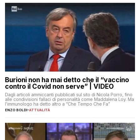
Burioni non ha mai detto che il “vaccino
contro il Covid non serve” | VIDEO
Dagli articoli ammiccanti pubblicati sul sito di Nicola Porro, fino
alle condivisioni fallaci di personalità come Maddalena Loy. Ma
l’immunologo ha detto altro a “Che Tempo Che Fa”
ENZO BOLDI
-
ATTUALITÀ