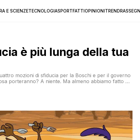
RA E SCIENZE
TECNOLOGIA
SPORT
FATTI
OPINIONI
TREND
RASSEGN
cia è più lunga della tua
ttro mozioni di sfiducia per la Boschi e per il governo
 cosa porteranno? A niente. Ma almeno abbiamo fatto un
cosa devi fare no?