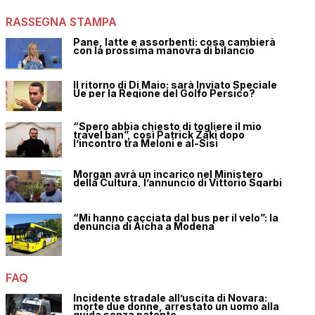
RASSEGNA STAMPA
Pane, latte e assorbenti: cosa cambierà
con la prossima manovra di bilancio
Il ritorno di Di Maio: sarà Inviato Speciale
Ue per la Regione del Golfo Persico?
“Spero abbia chiesto di togliere il mio
travel ban”, così Patrick Zaki dopo
l’incontro tra Meloni e al-Sisi
Morgan avrà un incarico nel Ministero
della Cultura, l’annuncio di Vittorio Sgarbi
“Mi hanno cacciata dal bus per il velo”: la
denuncia di Aicha a Modena
FAQ
Incidente stradale all’uscita di Novara:
morte due donne, arrestato un uomo alla
guida senza patente