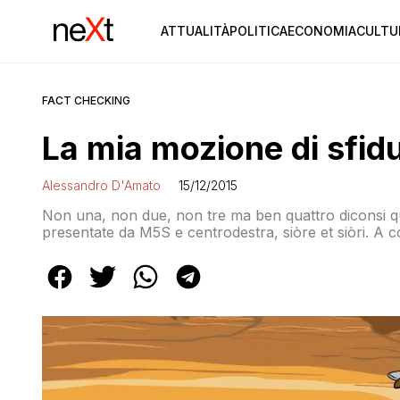
ATTUALITÀ
POLITICA
ECONOMIA
CULTU
FACT CHECKING
La mia mozione di sfidu
Alessandro D'Amato
15/12/2015
Non una, non due, non tre ma ben quattro diconsi qua
presentate da M5S e centrodestra, siòre et siòri. A
po’ di caciara. Se non sai fare politica, almeno qual