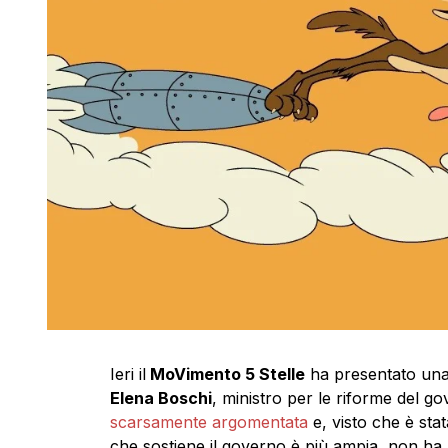
Ieri il
MoVimento 5 Stelle
ha presentato una 
Elena Boschi
, ministro per le riforme del 
scarsamente argomentata
e, visto che è sta
che sostiene il governo è più ampia, non ha 