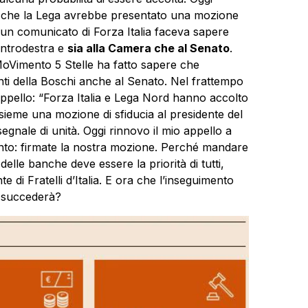
k
che la Lega avrebbe presentato una mozione
un comunicato di Forza Italia faceva sapere
entrodestra e
sia alla Camera che al Senato
.
MoVimento 5 Stelle ha fatto sapere che
nti della Boschi anche al Senato. Nel frattempo
appello: “Forza Italia e Lega Nord hanno accolto
 insieme una mozione di
sfiducia
al presidente del
segnale di unità. Oggi rinnovo il mio appello a
mento: firmate la nostra mozione. Perché mandare
elle banche deve essere la priorità di tutti,
te di Fratelli d’Italia. E ora che l’inseguimento
e succederà?