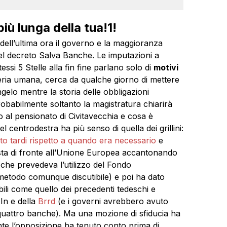
iù lunga della tua!1!
ell’ultima ora il governo e la maggioranza
el decreto Salva Banche. Le imputazioni a
tessi 5 Stelle alla fin fine parlano solo di
motivi
eria umana, cerca da qualche giorno di mettere
ngelo mentre la storia delle obbligazioni
obabilmente soltanto la magistratura chiarirà
io al pensionato di Civitavecchia e cosa è
l centrodestra ha più senso di quella dei grillini:
to tardi rispetto a quando era necessario
e
esta di fronte all’Unione Europea accantonando
che prevedeva l’utilizzo del Fondo
 metodo comunque discutibile) e poi ha dato
ili come quello dei precedenti tedeschi e
 In e della
Brrd
(e i governi avrebbero avuto
e quattro banche). Ma una mozione di sfiducia ha
mente l’opposizione ha tenuto conto prima di