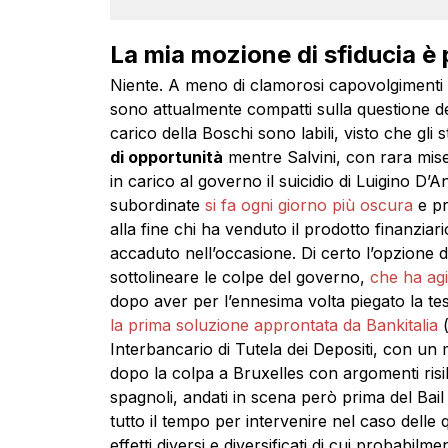
La mia mozione di sfiducia è p
Niente. A meno di clamorosi capovolgimenti d
sono attualmente compatti sulla questione d
carico della Boschi sono labili, visto che gli s
di opportunità
mentre Salvini, con rara mis
in carico al governo il suicidio di Luigino D’A
subordinate
si fa ogni giorno più oscura
e pr
alla fine chi ha venduto il prodotto finanziar
accaduto nell’occasione. Di certo l’opzione de
sottolineare le colpe del governo,
che ha agi
dopo aver per l’ennesima volta piegato la t
la prima soluzione approntata da Bankitalia
(
Interbancario di Tutela dei Depositi, con un
dopo la colpa a Bruxelles con argomenti risib
spagnoli, andati in scena però prima del Bail
tutto il tempo per intervenire nel caso dell
effetti diversi e diversificati di cui probabil