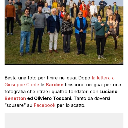
Basta una foto per finire nei guai. Dopo
la lettera a
Giuseppe Conte
le
Sardine
finiscono nei guai per una
fotografia che ritrae i quattro fondatori con
Luciano
Benetton
ed Oliviero Toscani
. Tanto da doversi
“scusare” su
Facebook
per lo scatto.