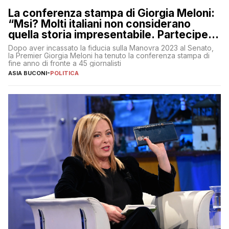
La conferenza stampa di Giorgia Meloni:
“Msi? Molti italiani non considerano
quella storia impresentabile. Parteciperò
al 25 aprile”
Dopo aver incassato la fiducia sulla Manovra 2023 al Senato,
la Premier Giorgia Meloni ha tenuto la conferenza stampa di
fine anno di fronte a 45 giornalisti
ASIA BUCONI
-
POLITICA