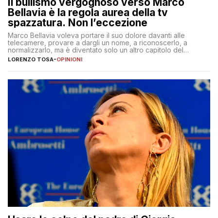
Il bullismo vergognoso verso Marco
Bellavia è la regola aurea della tv
spazzatura. Non l’eccezione
Marco Bellavia voleva portare il suo dolore davanti alle
telecamere, provare a dargli un nome, a riconoscerlo, a
normalizzarlo, ma è diventato solo un altro capitolo del
copione
LORENZO TOSA
-
OPINIONI