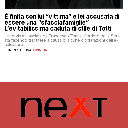
È finita con lui “vittima” e lei accusata di
essere una “sfasciafamiglie”.
L’evitabilissima caduta di stile di Totti
L’intervista rilasciata da Francesco Totti al Corriere della Sera
sta facendo discutere a causa di alcune dichiarazioni dell’ex
calciatore
LORENZO TOSA
-
OPINIONI