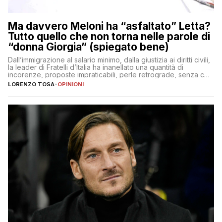
Ma davvero Meloni ha “asfaltato” Letta?
Tutto quello che non torna nelle parole di
“donna Giorgia” (spiegato bene)
Dall’immigrazione al salario minimo, dalla giustizia ai diritti civili,
la leader di Fratelli d’Italia ha inanellato una quantità di
incorenze, proposte impraticabili, perle retrograde, senza che
nessuno – a destra come a sinistra – glielo abbia fatto notare
LORENZO TOSA
-
OPINIONI