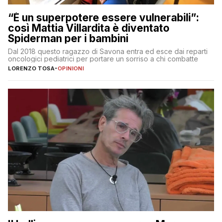
“È un superpotere essere vulnerabili”:
così Mattia Villardita è diventato
Spiderman per i bambini
Dal 2018 questo ragazzo di Savona entra ed esce dai reparti
oncologici pediatrici per portare un sorriso a chi combatte
LORENZO TOSA
-
OPINIONI