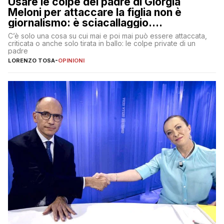
Usare le colpe del padre di Giorgia
Meloni per attaccare la figlia non è
giornalismo: è sciacallaggio.
Dimostriamo di essere diversi
C’è solo una cosa su cui mai e poi mai può essere attaccata,
criticata o anche solo tirata in ballo: le colpe private di un
padre
LORENZO TOSA
-
OPINIONI