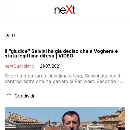
FATTI
Il “giudice” Salvini ha già deciso che a Voghera è
stata legittima difesa | VIDEO
neXtQuotidiano
21/07/2021
Si torna a parlare di legittima difesa, Salvini attacca il
centrosinistra che ha parlato di Far west. Secondo il
leader leghista i fatti vanno accertati, ma vista la lite si
potrebbe pensare ad una tutela necessaria. Dal Pd si
Condividi
domandano perché un assessore comunale giri con
una pistola nella piazza del suo paese.