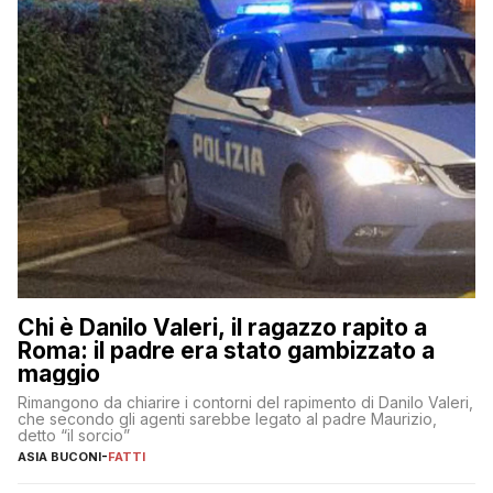
Chi è Danilo Valeri, il ragazzo rapito a
Roma: il padre era stato gambizzato a
maggio
Rimangono da chiarire i contorni del rapimento di Danilo Valeri,
che secondo gli agenti sarebbe legato al padre Maurizio,
detto “il sorcio”
ASIA BUCONI
-
FATTI