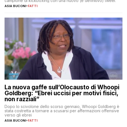
campione di kickboxing con una nuovo (e definitivo) tweet
ASIA BUCONI
-
FATTI
La nuova gaffe sull’Olocausto di Whoopi
Goldberg: “Ebrei uccisi per motivi fisici,
non razziali”
Dopo lo scivolone dello scorso gennaio, Whoopi Goldberg è
stata costretta a tornare a scusarsi per affermazioni offensive
verso gli ebrei
ASIA BUCONI
-
FATTI