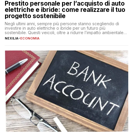
Prestito personale per l’acquisto di auto
elettriche e ibride: come realizzare il tuo
progetto sostenibile
Negli ultimi anni, sempre più persone stanno scegliendo di
investire in auto elettriche o ibride per un futuro più
sostenibile. Questi veicoli, oltre a ridurre l’impatto ambientale,
offrono vantaggi economici a lungo termine, come minori costi
NEXILIA
-
ECONOMIA
di gestione e benefici fiscali. Tuttavia, l’acquisto di un’auto
nuova rappresenta un impegno finanziario significativo. Come
fare se non […]