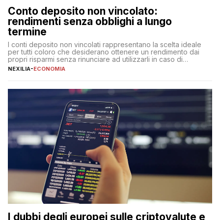
Conto deposito non vincolato:
rendimenti senza obblighi a lungo
termine
I conti deposito non vincolati rappresentano la scelta ideale
per tutti coloro che desiderano ottenere un rendimento dai
propri risparmi senza rinunciare ad utilizzarli in caso di
necessità. A differenza delle forme vincolate tradizionali,
NEXILIA
-
ECONOMIA
questa tipologia consente di accedere alle somme versate in
qualsiasi momento, offrendo un equilibrio tra sicurezza,
flessibilità e rendimento. Come funzionano […]
I dubbi degli europei sulle criptovalute e