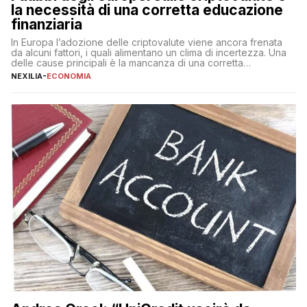
la necessità di una corretta educazione
finanziaria
In Europa l’adozione delle criptovalute viene ancora frenata
da alcuni fattori, i quali alimentano un clima di incertezza. Una
delle cause principali è la mancanza di una corretta
educazione finanziaria, che impedisce ad una larga parte della
NEXILIA
-
ECONOMIA
popolazione di comprendere in modo adeguato il
funzionamento e le implicazioni di questi asset digitali. Dubbi
sulle criptovalute: […]