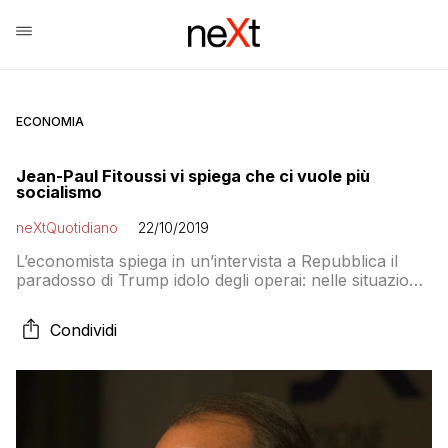
ECONOMIA
Jean-Paul Fitoussi vi spiega che ci vuole più
socialismo
neXtQuotidiano
22/10/2019
L’economista spiega in un’intervista a Repubblica il
paradosso di Trump idolo degli operai: nelle situazioni
a rischio l’intervento dello Stato è decisivo e la lezione
di Keynes sempre attuale
Condividi