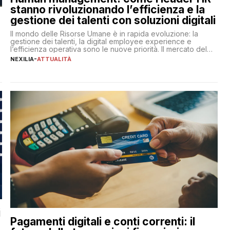
stanno rivoluzionando l’efficienza e la
gestione dei talenti con soluzioni digitali
Il mondo delle Risorse Umane è in rapida evoluzione: la
gestione dei talenti, la digital employee experience e
l’efficienza operativa sono le nuove priorità. Il mercato del
lavoro, d’altra parte, è sempre più competitivo con una lotta
NEXILIA
-
ATTUALITÀ
per aggiudicarsi i talenti più validi che si intensifica e le
aspettative dei dipendenti in continua evoluzione. I […]
i
Pagamenti digitali e conti correnti: il