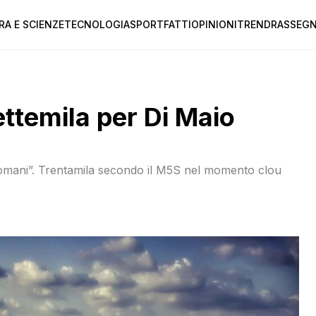
RA E SCIENZE
TECNOLOGIA
SPORT
FATTI
OPINIONI
TREND
RASSEGN
settemila per Di Maio
omani”. Trentamila secondo il M5S nel momento clou