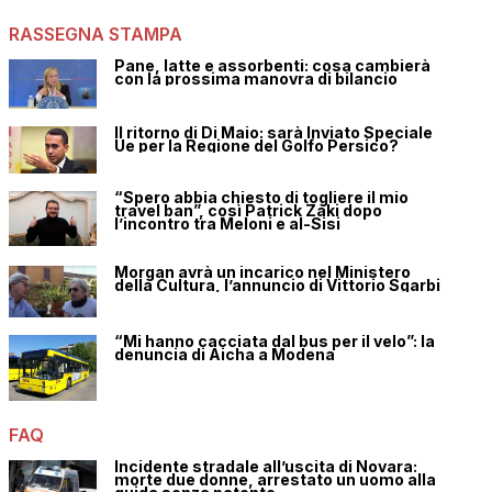
RASSEGNA STAMPA
Pane, latte e assorbenti: cosa cambierà
con la prossima manovra di bilancio
Il ritorno di Di Maio: sarà Inviato Speciale
Ue per la Regione del Golfo Persico?
“Spero abbia chiesto di togliere il mio
travel ban”, così Patrick Zaki dopo
l’incontro tra Meloni e al-Sisi
Morgan avrà un incarico nel Ministero
della Cultura, l’annuncio di Vittorio Sgarbi
“Mi hanno cacciata dal bus per il velo”: la
denuncia di Aicha a Modena
FAQ
Incidente stradale all’uscita di Novara:
morte due donne, arrestato un uomo alla