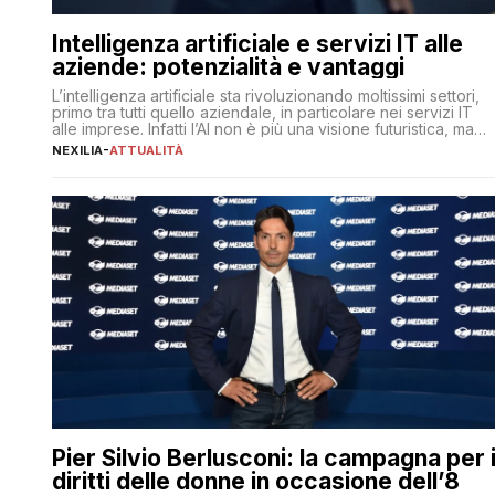
Intelligenza artificiale e servizi IT alle
aziende: potenzialità e vantaggi
L’intelligenza artificiale sta rivoluzionando moltissimi settori,
primo tra tutti quello aziendale, in particolare nei servizi IT
alle imprese. Infatti l’AI non è più una visione futuristica, ma
una realtà operativa che sta portando a un cambio
NEXILIA
-
ATTUALITÀ
significativo in ogni ambito. L’inserimento delle tecnologie di
intelligenza artificiale porta non solo all’ottimizzazione di
diverse operazioni, bensì comporta […]
Pier Silvio Berlusconi: la campagna per 
diritti delle donne in occasione dell’8