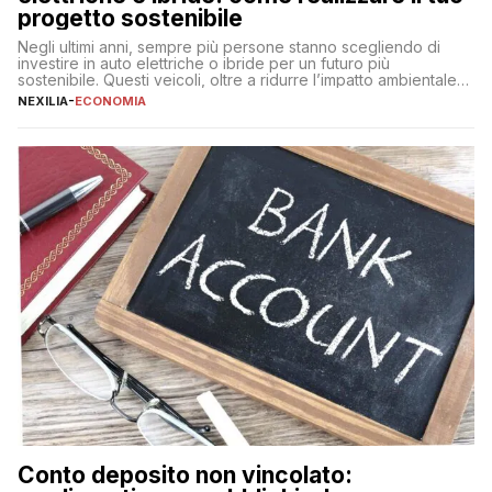
progetto sostenibile
Negli ultimi anni, sempre più persone stanno scegliendo di
investire in auto elettriche o ibride per un futuro più
sostenibile. Questi veicoli, oltre a ridurre l’impatto ambientale,
offrono vantaggi economici a lungo termine, come minori costi
NEXILIA
-
ECONOMIA
di gestione e benefici fiscali. Tuttavia, l’acquisto di un’auto
nuova rappresenta un impegno finanziario significativo. Come
fare se non […]
Conto deposito non vincolato: