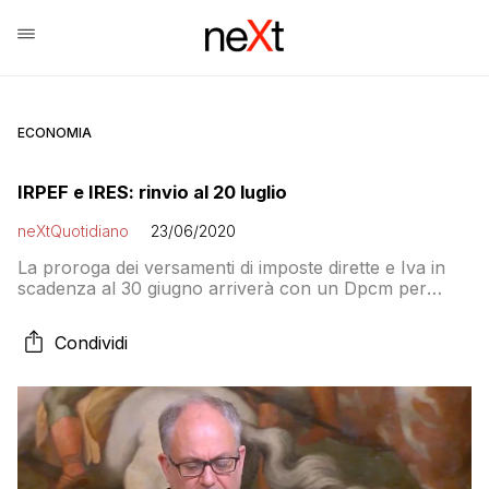
ECONOMIA
IRPEF e IRES: rinvio al 20 luglio
neXtQuotidiano
23/06/2020
La proroga dei versamenti di imposte dirette e Iva in
scadenza al 30 giugno arriverà con un Dpcm per
spostare la scadenza al 20 luglio senza maggiorazioni
e poi dal 21 luglio al 20 agosto (in virtù della pausa
Condividi
estiva) per chi opterà di andare alla cassa con lo
0,40% in più