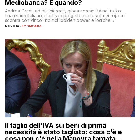
Mediobanca? E quando?
Andrea Orcel, ad di Unicredit, gioca con abilità nel risiko
finanziario italiano, ma il suo progetto di crescita europea si
scontra con vincoli politici, golden power e logiche
protezionistiche. Orcel e la mossa su Generali Andrea Orcel,
NEXILIA
-
ECONOMIA
ad di Unicredit, continua a sorprendere per la sua capacità di
muoversi con decisione in un contesto finanziario […]
Il taglio dell’IVA sui beni di prima
necessità è stato tagliato: cosa c’è e
cosa non c’è nella Manovra targata