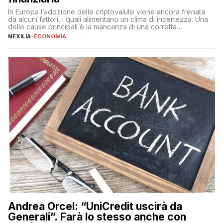
In Europa l’adozione delle criptovalute viene ancora frenata
da alcuni fattori, i quali alimentano un clima di incertezza. Una
delle cause principali è la mancanza di una corretta
educazione finanziaria, che impedisce ad una larga parte della
NEXILIA
-
ECONOMIA
popolazione di comprendere in modo adeguato il
funzionamento e le implicazioni di questi asset digitali. Dubbi
sulle criptovalute: […]
Andrea Orcel: “UniCredit uscirà da
Generali”. Farà lo stesso anche con