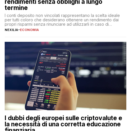
rendimenti senza obblighi a lungo
termine
I conti deposito non vincolati rappresentano la scelta ideale
per tutti coloro che desiderano ottenere un rendimento dai
propri risparmi senza rinunciare ad utilizzarli in caso di
necessità. A differenza delle forme vincolate tradizionali,
NEXILIA
-
ECONOMIA
questa tipologia consente di accedere alle somme versate in
qualsiasi momento, offrendo un equilibrio tra sicurezza,
flessibilità e rendimento. Come funzionano […]
I dubbi degli europei sulle criptovalute e
la necessità di una corretta educazione
finanziaria