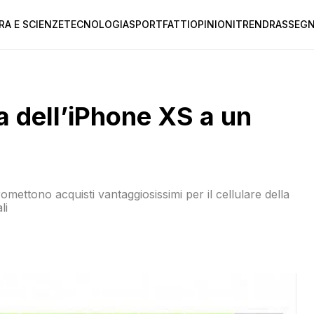
RA E SCIENZE
TECNOLOGIA
SPORT
FATTI
OPINIONI
TREND
RASSEGN
fa dell’iPhone XS a un
mettono acquisti vantaggiosissimi per il cellulare della
li