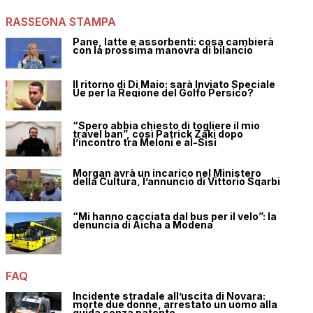
RASSEGNA STAMPA
Pane, latte e assorbenti: cosa cambierà
con la prossima manovra di bilancio
Il ritorno di Di Maio: sarà Inviato Speciale
Ue per la Regione del Golfo Persico?
“Spero abbia chiesto di togliere il mio
travel ban”, così Patrick Zaki dopo
l’incontro tra Meloni e al-Sisi
Morgan avrà un incarico nel Ministero
della Cultura, l’annuncio di Vittorio Sgarbi
“Mi hanno cacciata dal bus per il velo”: la
denuncia di Aicha a Modena
FAQ
Incidente stradale all’uscita di Novara:
morte due donne, arrestato un uomo alla
guida senza patente