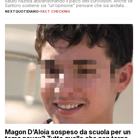
saluto nazista abbandonando il palco dell’Eurovision. Anche se
Santoro sostiene sia “un’opinione” pensare che sia andata
così
NEXTQUOTIDIANO
-
FACT CHECKING
Magon D’Aloia sospeso da scuola per un