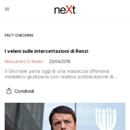
FACT CHECKING
I veleni sulle intercettazioni di Renzi
Alessandro D'Amato
23/04/2016
Il Giornale parla oggi di una massiccia offensiva
mediatico-giudiziaria con relativa pubblicazione di
conversazioni telefoniche di contenuto imbarazzante
ai danni del presidente del Consiglio. Il precedente del
Condividi
generale Adinolfi e la polemica sulle intercettazioni