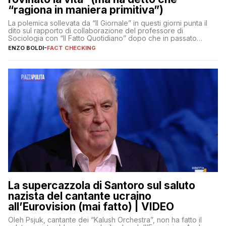
“ragiona in maniera primitiva”)
La polemica sollevata da “Il Giornale” in questi giorni punta il
dito sul rapporto di collaborazione del professore di
Sociologia con “Il Fatto Quotidiano” dopo che in passato
erano volati stracci
ENZO BOLDI
-
FACT CHECKING
La supercazzola di Santoro sul saluto
nazista del cantante ucraino
all’Eurovision (mai fatto) | VIDEO
Oleh Psjuk, cantante dei “Kalush Orchestra”, non ha fatto il