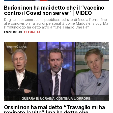
Burioni non ha mai detto che il “vaccino
contro il Covid non serve” | VIDEO
Dagli articoli ammiccanti pubblicati sul sito di Nicola Porro, fino
alle condivisioni fallaci di personalità come Maddalena Loy. Ma
l’immunologo ha detto altro a “Che Tempo Che Fa”
ENZO BOLDI
-
ATTUALITÀ
Orsini non ha mai detto “Travaglio mi ha
rovinato la vita” (ma ha detto che