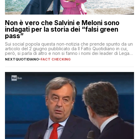
Non è vero che Salvini e Meloni sono
indagati per la storia dei “falsi green
pass”
Sui social popola questa non-notizia che prende spunto da un
articolo del 2 giugno pubblicato da Il Fatto Quotidiano in cui,
però, si parla di altro e non si fanno i nomi dei leader di Lega e
Fratelli d’Italia
NEXTQUOTIDIANO
-
FACT CHECKING