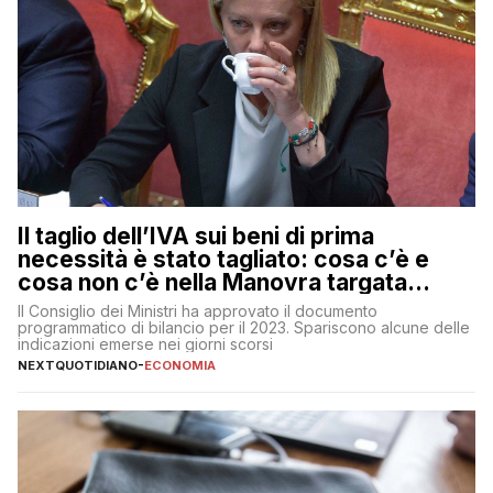
Il taglio dell’IVA sui beni di prima
necessità è stato tagliato: cosa c’è e
cosa non c’è nella Manovra targata
Meloni
Il Consiglio dei Ministri ha approvato il documento
programmatico di bilancio per il 2023. Spariscono alcune delle
indicazioni emerse nei giorni scorsi
NEXTQUOTIDIANO
-
ECONOMIA