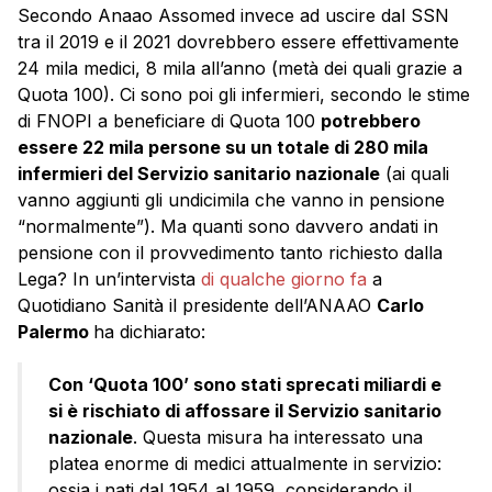
Secondo Anaao Assomed invece ad uscire dal SSN
tra il 2019 e il 2021 dovrebbero essere effettivamente
24 mila medici, 8 mila all’anno (metà dei quali grazie a
Quota 100). Ci sono poi gli infermieri, secondo le stime
di FNOPI a beneficiare di Quota 100
potrebbero
essere 22 mila persone su un totale di 280 mila
infermieri del Servizio sanitario nazionale
(ai quali
vanno aggiunti gli undicimila che vanno in pensione
“normalmente”). Ma quanti sono davvero andati in
pensione con il provvedimento tanto richiesto dalla
Lega? In un’intervista
di qualche giorno fa
a
Quotidiano Sanità il presidente dell’ANAAO
Carlo
Palermo
ha dichiarato:
Con ‘Quota 100’ sono stati sprecati miliardi e
si è rischiato di affossare il Servizio sanitario
nazionale
. Questa misura ha interessato una
platea enorme di medici attualmente in servizio:
ossia i nati dal 1954 al 1959, considerando il