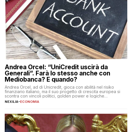
Andrea Orcel: “UniCredit uscirà da
Generali”. Farà lo stesso anche con
Mediobanca? E quando?
Andrea Orcel, ad di Unicredit, gioca con abilità nel risiko
finanziario italiano, ma il suo progetto di crescita europea si
scontra con vincoli politici, golden power e logiche
protezionistiche. Orcel e la mossa su Generali Andrea Orcel,
NEXILIA
-
ECONOMIA
ad di Unicredit, continua a sorprendere per la sua capacità di
muoversi con decisione in un contesto finanziario […]