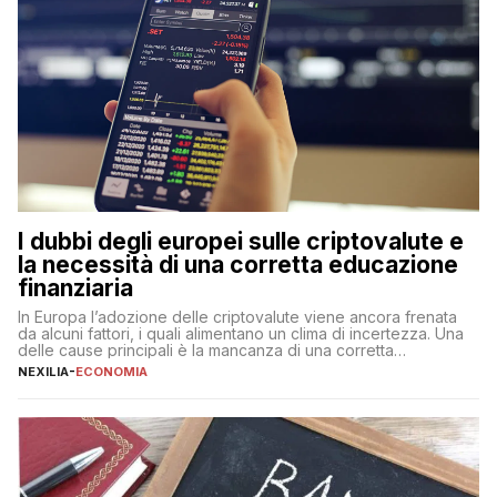
I dubbi degli europei sulle criptovalute e
la necessità di una corretta educazione
finanziaria
In Europa l’adozione delle criptovalute viene ancora frenata
da alcuni fattori, i quali alimentano un clima di incertezza. Una
delle cause principali è la mancanza di una corretta
educazione finanziaria, che impedisce ad una larga parte della
NEXILIA
-
ECONOMIA
popolazione di comprendere in modo adeguato il
funzionamento e le implicazioni di questi asset digitali. Dubbi
sulle criptovalute: […]