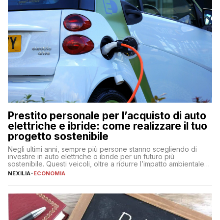
Prestito personale per l’acquisto di auto
elettriche e ibride: come realizzare il tuo
progetto sostenibile
Negli ultimi anni, sempre più persone stanno scegliendo di
investire in auto elettriche o ibride per un futuro più
sostenibile. Questi veicoli, oltre a ridurre l’impatto ambientale,
offrono vantaggi economici a lungo termine, come minori costi
NEXILIA
-
ECONOMIA
di gestione e benefici fiscali. Tuttavia, l’acquisto di un’auto
nuova rappresenta un impegno finanziario significativo. Come
fare se non […]