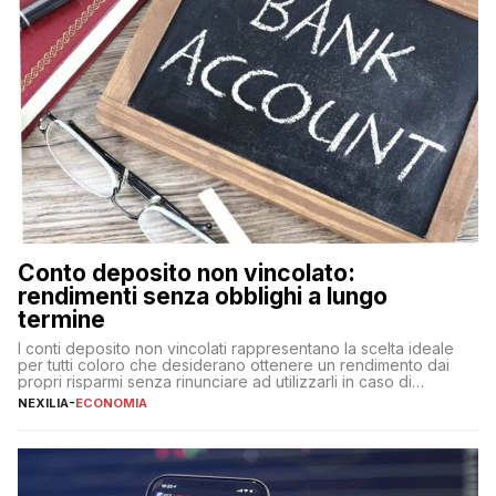
Conto deposito non vincolato:
rendimenti senza obblighi a lungo
termine
I conti deposito non vincolati rappresentano la scelta ideale
per tutti coloro che desiderano ottenere un rendimento dai
propri risparmi senza rinunciare ad utilizzarli in caso di
necessità. A differenza delle forme vincolate tradizionali,
NEXILIA
-
ECONOMIA
questa tipologia consente di accedere alle somme versate in
qualsiasi momento, offrendo un equilibrio tra sicurezza,
flessibilità e rendimento. Come funzionano […]