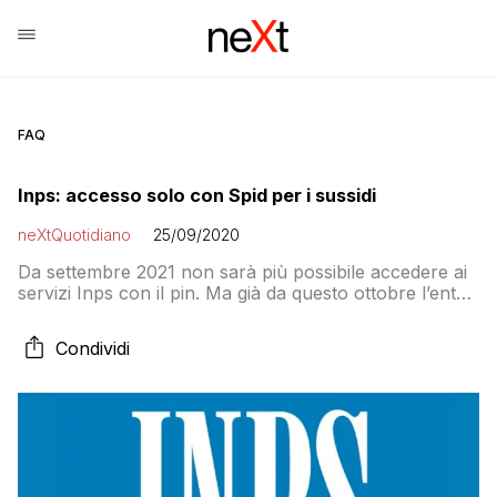
FAQ
Inps: accesso solo con Spid per i sussidi
neXtQuotidiano
25/09/2020
Da settembre 2021 non sarà più possibile accedere ai
servizi Inps con il pin. Ma già da questo ottobre l’ente
non rilascerà più il codice identificativo personale.
Perciò chi accede per la prima volta dovrà munirsi di
Condividi
SPID, mentre chi aveva già il pin, 19 milioni di utenti,
lo potrà usare ancora per qualche mese