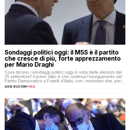
Sondaggi politici oggi: il M5S è il partito
che cresce di più, forte apprezzamento
per Mario Draghi
Cosa dicono i sondaggi politici oggi in vista delle elezioni del
25 settembre? Il primo dato è che continua l’inseguimento del
Partito Democratico a Fratelli d’Italia, con i meloniani che, però,
sembrano accumulare sempre più distacco affermandosi come
ASIA BUCONI
-
FAQ
primo partito con il 24% (+0,7% rispetto a fine luglio), un
punto davanti ai dem (al 23%). […]