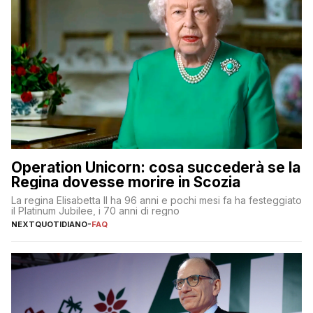
Operation Unicorn: cosa succederà se la
Regina dovesse morire in Scozia
La regina Elisabetta II ha 96 anni e pochi mesi fa ha festeggiato
il Platinum Jubilee, i 70 anni di regno
NEXTQUOTIDIANO
-
FAQ