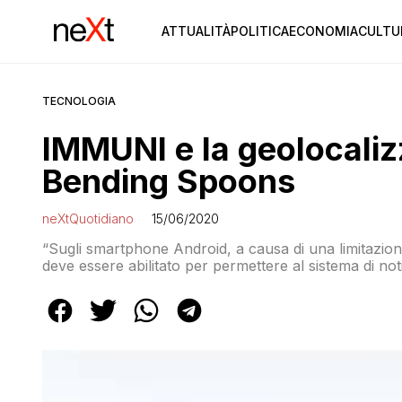
ATTUALITÀ
POLITICA
ECONOMIA
CULTU
TECNOLOGIA
IMMUNI e la geolocalizz
Bending Spoons
neXtQuotidiano
15/06/2020
“Sugli smartphone Android, a causa di una limitazione
deve essere abilitato per permettere al sistema di not
Bluetooth Low Energy”