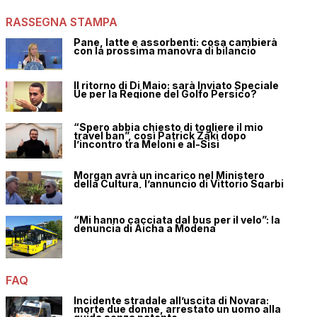
RASSEGNA STAMPA
Pane, latte e assorbenti: cosa cambierà
con la prossima manovra di bilancio
Il ritorno di Di Maio: sarà Inviato Speciale
Ue per la Regione del Golfo Persico?
“Spero abbia chiesto di togliere il mio
travel ban”, così Patrick Zaki dopo
l’incontro tra Meloni e al-Sisi
Morgan avrà un incarico nel Ministero
della Cultura, l’annuncio di Vittorio Sgarbi
“Mi hanno cacciata dal bus per il velo”: la
denuncia di Aicha a Modena
FAQ
Incidente stradale all’uscita di Novara:
morte due donne, arrestato un uomo alla