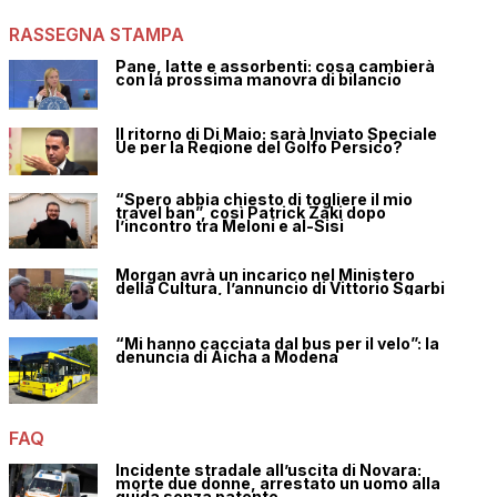
RASSEGNA STAMPA
Pane, latte e assorbenti: cosa cambierà
con la prossima manovra di bilancio
Il ritorno di Di Maio: sarà Inviato Speciale
Ue per la Regione del Golfo Persico?
“Spero abbia chiesto di togliere il mio
travel ban”, così Patrick Zaki dopo
l’incontro tra Meloni e al-Sisi
Morgan avrà un incarico nel Ministero
della Cultura, l’annuncio di Vittorio Sgarbi
“Mi hanno cacciata dal bus per il velo”: la
denuncia di Aicha a Modena
FAQ
Incidente stradale all’uscita di Novara:
morte due donne, arrestato un uomo alla
guida senza patente