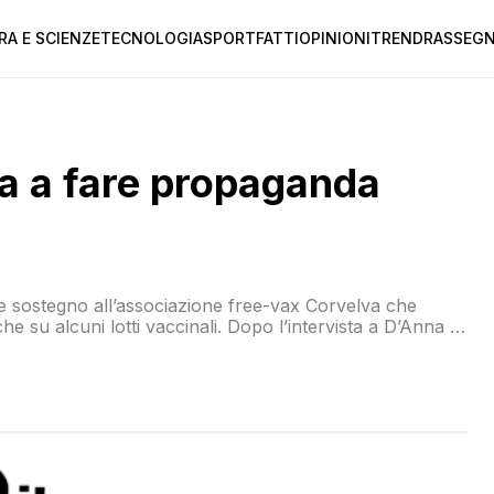
RA E SCIENZE
TECNOLOGIA
SPORT
FATTI
OPINIONI
TREND
RASSEGN
a a fare propaganda
re sostegno all’associazione free-vax Corvelva che
che su alcuni lotti vaccinali. Dopo l’intervista a D’Anna è
onsulente scientifica dell’associazione veneta, che spiega
mente corrette