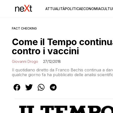
ATTUALITÀ
POLITICA
ECONOMIA
CULTU
FACT CHECKING
Come il Tempo continu
contro i vaccini
Giovanni Drogo
27/12/2018
Il quotidiano diretto da Franco Bechis continua a da
qualche giorno fa ha pubblicato delle analisi scientifi
la volta di un articolo a firma di Loretta Bolgan, la c
che le analisi condotte da Corvelva sono scientifica