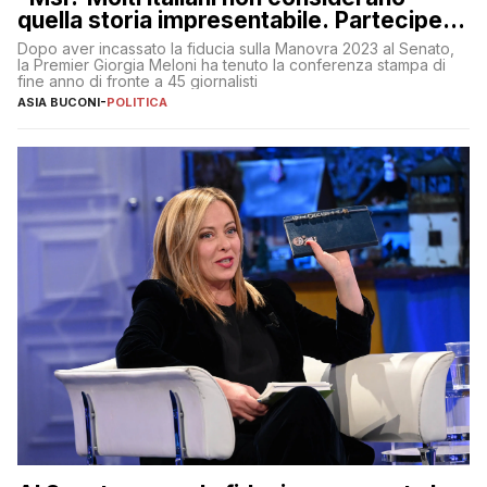
quella storia impresentabile. Parteciperò
al 25 aprile”
Dopo aver incassato la fiducia sulla Manovra 2023 al Senato,
la Premier Giorgia Meloni ha tenuto la conferenza stampa di
fine anno di fronte a 45 giornalisti
ASIA BUCONI
-
POLITICA