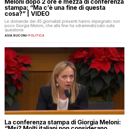
Meloni dopo 2 ore e mezza di conferenza
stampa: “Ma c’è una fine di questa
cosa?” | VIDEO
Le domande dei 45 giornalisti presenti hanno impegnato non
poco Giorgia Meloni, che alla fine ha sdrammatizzato sulla
questione
ASIA BUCONI
-
POLITICA
La conferenza stampa di Giorgia Meloni:
“Msi? Molti italiani non considerano