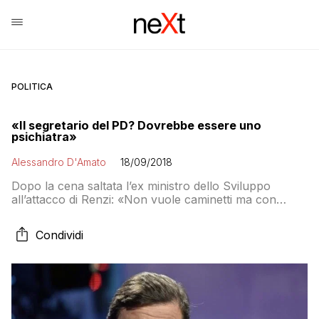
POLITICA
«Il segretario del PD? Dovrebbe essere uno
psichiatra»
Alessandro D'Amato
18/09/2018
Dopo la cena saltata l’ex ministro dello Sviluppo
all’attacco di Renzi: «Non vuole caminetti ma con
Boschi e Lotti aveva un caminettino. Non si capisce
cosa voglia fare, va avanti per conto suo»
Condividi