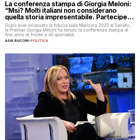
La conferenza stampa di Giorgia Meloni:
“Msi? Molti italiani non considerano
quella storia impresentabile. Parteciperò
al 25 aprile”
Dopo aver incassato la fiducia sulla Manovra 2023 al Senato,
la Premier Giorgia Meloni ha tenuto la conferenza stampa di
fine anno di fronte a 45 giornalisti
ASIA BUCONI
-
POLITICA