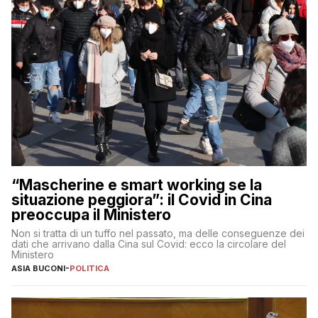
“Mascherine e smart working se la
situazione peggiora”: il Covid in Cina
preoccupa il Ministero
Non si tratta di un tuffo nel passato, ma delle conseguenze dei
dati che arrivano dalla Cina sul Covid: ecco la circolare del
Ministero
ASIA BUCONI
-
POLITICA