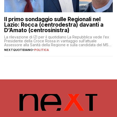
Il primo sondaggio sulle Regionali nel
Lazio: Rocca (centrodestra) davanti a
D’Amato (centrosinistra)
La rilevazione di IZI per il quotidiano La Repubblica vede l’ex
Presidente della Croce Rossa in vantaggio sull’attuale
Assessore alla Sanità della Regione e sulla candidata del M5S
Donatella Bianchi
NEXTQUOTIDIANO
-
POLITICA