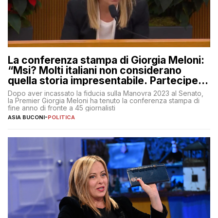
La conferenza stampa di Giorgia Meloni:
“Msi? Molti italiani non considerano
quella storia impresentabile. Parteciperò
al 25 aprile”
Dopo aver incassato la fiducia sulla Manovra 2023 al Senato,
la Premier Giorgia Meloni ha tenuto la conferenza stampa di
fine anno di fronte a 45 giornalisti
ASIA BUCONI
-
POLITICA