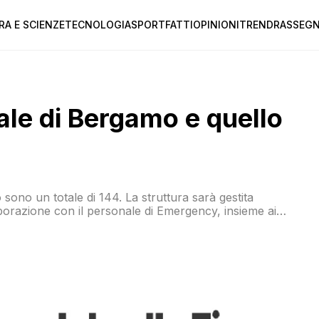
RA E SCIENZE
TECNOLOGIA
SPORT
FATTI
OPINIONI
TREND
RASSEGN
dale di Bergamo e quello
o sono un totale di 144. La struttura sarà gestita
aborazione con il personale di Emergency, insieme ai