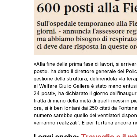
«Alla fine della prima fase di lavori, si arrive
posti», ha detto il direttore generale del Poli
gestione della struttura, definendola «la tera
al Welfare Giulio Gallera è stato meno entusi
24 posti», ha dichiarato il giorno dell’inaugur
tratta di meno della metà di quelli messi in pi
ora, si è ben lontani dai 250 citati da Fontan
numero sarebbe quello dei ventilatori disponib
verranno realizzati”. E per fortuna ancora n
Leggi anche:
Travaglio e il m