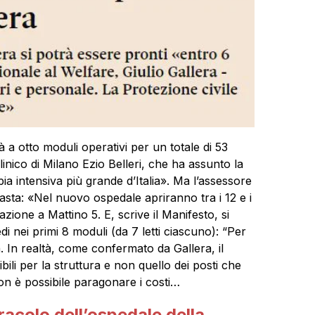
rà a otto moduli operativi per un totale di 53
clinico di Milano Ezio Belleri, che ha assunto la
pia intensiva più grande d’Italia». Ma l’assessore
asta: «Nel nuovo ospedale apriranno tra i 12 e i
azione a Mattino 5. E, scrive il Manifesto, si
edi nei primi 8 moduli (da 7 letti ciascuno): “Per
a. In realtà, come confermato da Gallera, il
ili per la struttura e non quello dei posti che
on è possibile paragonare i costi…
iracolo dell’ospedale della