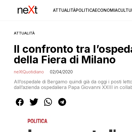
ATTUALITÀ
POLITICA
ECONOMIA
CULTU
ATTUALITÀ
Il confronto tra l’ospe
della Fiera di Milano
neXtQuotidiano
02/04/2020
All’ospedale di Bergamo quindi già da oggi i posti lett
dall’azienda ospedaliera Papa Giovanni XXIII in coll
medici arrivati dalla Cina e dalla Russia. E a Milano?