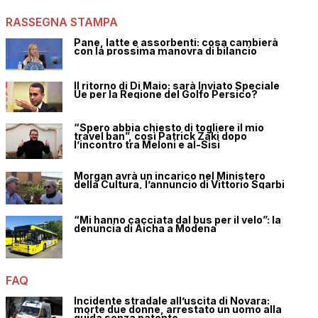
RASSEGNA STAMPA
Pane, latte e assorbenti: cosa cambierà
con la prossima manovra di bilancio
Il ritorno di Di Maio: sarà Inviato Speciale
Ue per la Regione del Golfo Persico?
“Spero abbia chiesto di togliere il mio
travel ban”, così Patrick Zaki dopo
l’incontro tra Meloni e al-Sisi
Morgan avrà un incarico nel Ministero
della Cultura, l’annuncio di Vittorio Sgarbi
“Mi hanno cacciata dal bus per il velo”: la
denuncia di Aicha a Modena
FAQ
Incidente stradale all’uscita di Novara:
morte due donne, arrestato un uomo alla
guida senza patente