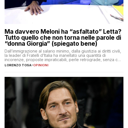
Ma davvero Meloni ha “asfaltato” Letta?
Tutto quello che non torna nelle parole di
“donna Giorgia” (spiegato bene)
Dall’immigrazione al salario minimo, dalla giustizia ai diritti civili,
la leader di Fratelli d’Italia ha inanellato una quantità di
incorenze, proposte impraticabili, perle retrograde, senza che
nessuno – a destra come a sinistra – glielo abbia fatto notare
LORENZO TOSA
-
OPINIONI