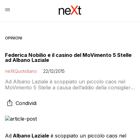
OPINIONI
Federica Nobilio e il casino del MoVimento 5 Stelle
ad Albano Laziale
neXtQuotidiano
22/12/2015
Ad Albano Laziale è scoppiato un piccolo caos nel
MoVimento 5 Stelle a causa dell’addio della consigliera
Federica Nobilio e di una serie di vecchie polemiche
che questo addio ha suscitato. Proviamo a ricapitolare
Condividi
la vicenda. Ad Albano Laziale la consigliera comunale
Federica Nobilio dice addio ai Cinque Stelle con la
motivazione che è venuto […]
Ad
Albano Laziale
è scoppiato un piccolo caos nel