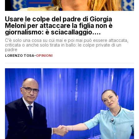
Usare le colpe del padre di Giorgia
Meloni per attaccare la figlia non è
giornalismo: è sciacallaggio.
Dimostriamo di essere diversi
C’è solo una cosa su cui mai e poi mai può essere attaccata,
criticata o anche solo tirata in ballo: le colpe private di un
padre
LORENZO TOSA
-
OPINIONI