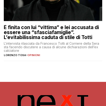
È finita con lui “vittima” e lei accusata di
essere una “sfasciafamiglie”.
L’evitabilissima caduta di stile di Totti
L’intervista rilasciata da Francesco Totti al Corriere della Sera
sta facendo discutere a causa di alcune dichiarazioni dell’ex
calciatore
LORENZO TOSA
-
OPINIONI