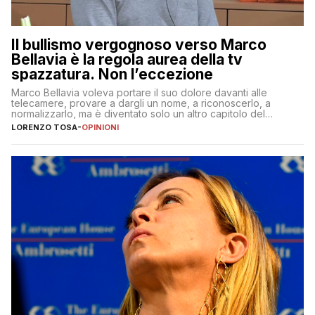
Il bullismo vergognoso verso Marco
Bellavia è la regola aurea della tv
spazzatura. Non l’eccezione
Marco Bellavia voleva portare il suo dolore davanti alle
telecamere, provare a dargli un nome, a riconoscerlo, a
normalizzarlo, ma è diventato solo un altro capitolo del
copione
LORENZO TOSA
-
OPINIONI