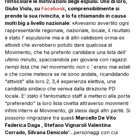
rinfocolare le motivazioni degli espulsi. Uno di loro,
Giulio Viola, su
Facebook
, comprensibilmente si
prende la sua rivincita, e lo fa chiamando in causa
molti big a livello nazionale
: «Avevamo avvertito ogni
rappresentante regionale, nazionale, locale, il risultato
è stato l’ espulsione mia e di altri validissimi ormai ex
attivisti che avrebbero potuto dare qualcosa al
Movimento, che ha preferito candidare una lista dell’
ultimo minuto, spacciandola per giovane con ragazzi
riempi lista che nel movimento non c ‘ erano mai estati
e che come meteore se ne sono andate, ricandidando
“attivisti” alla loro 2, 3,4 esperienza elettiva, una
candidata sindaco che veniva dalla direzione PD
locale. E’ stato il fantomatico staff a metterci alla porta
“preferendo” la loro lista civetta attraverso movimenti
infimi interni al Movimento, gli stessi degli altri partiti. Si
possono ringraziare tra questi
Marcello De Vito
Federica Daga , Stefano Vignaroli Valentina
Corrado, Silvana Denicolo’
…personaggi con cui