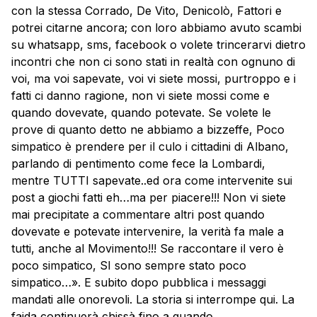
con la stessa Corrado, De Vito, Denicolò, Fattori e
potrei citarne ancora; con loro abbiamo avuto scambi
su whatsapp, sms, facebook o volete trincerarvi dietro
incontri che non ci sono stati in realtà con ognuno di
voi, ma voi sapevate, voi vi siete mossi, purtroppo e i
fatti ci danno ragione, non vi siete mossi come e
quando dovevate, quando potevate. Se volete le
prove di quanto detto ne abbiamo a bizzeffe, Poco
simpatico è prendere per il culo i cittadini di Albano,
parlando di pentimento come fece la Lombardi,
mentre TUTTI sapevate..ed ora come intervenite sui
post a giochi fatti eh…ma per piacere!!! Non vi siete
mai precipitate a commentare altri post quando
dovevate e potevate intervenire, la verità fa male a
tutti, anche al Movimento!!! Se raccontare il vero è
poco simpatico, SI sono sempre stato poco
simpatico…». E subito dopo pubblica i messaggi
mandati alle onorevoli. La storia si interrompe qui. La
faida continuerà chissà fino a quando.