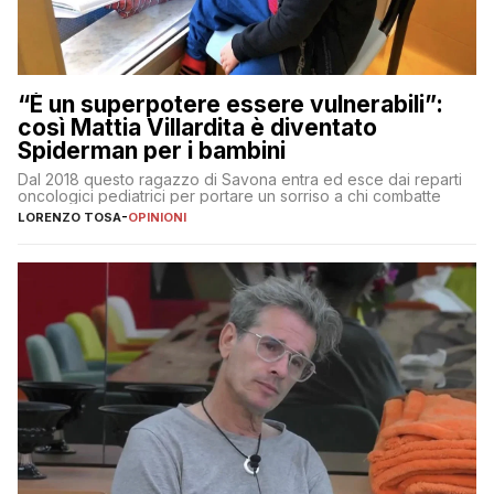
“È un superpotere essere vulnerabili”:
così Mattia Villardita è diventato
Spiderman per i bambini
Dal 2018 questo ragazzo di Savona entra ed esce dai reparti
oncologici pediatrici per portare un sorriso a chi combatte
LORENZO TOSA
-
OPINIONI