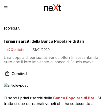
ECONOMIA
I primi risarciti della Banca Popolare di Bari
neXtQuotidiano
23/01/2020
Una coppia di pensionati veneti otterrà i sessantamila
euro che il loro impiegato di banca di ﬁducia aveva
spostato sulle azioni dell’istituto barese. Il giudice ha
dichiarato nulli tutti gli atti. E il funzionario dovrà pure
Condividi
pagare le spese
Ci sono i primi risarciti della
Banca Popolare di Bari
. Si
tratta di due pensionati veneti che ha sottoscritto a