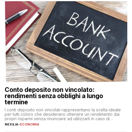
fare se non […]
Conto deposito non vincolato:
rendimenti senza obblighi a lungo
termine
I conti deposito non vincolati rappresentano la scelta ideale
per tutti coloro che desiderano ottenere un rendimento dai
propri risparmi senza rinunciare ad utilizzarli in caso di
necessità. A differenza delle forme vincolate tradizionali,
NEXILIA
-
ECONOMIA
questa tipologia consente di accedere alle somme versate in
qualsiasi momento, offrendo un equilibrio tra sicurezza,