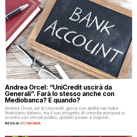
Andrea Orcel: “UniCredit uscirà da
Generali”. Farà lo stesso anche con
Mediobanca? E quando?
Andrea Orcel, ad di Unicredit, gioca con abilità nel risiko
finanziario italiano, ma il suo progetto di crescita europea si
scontra con vincoli politici, golden power e logiche
protezionistiche. Orcel e la mossa su Generali Andrea Orcel,
NEXILIA
-
ECONOMIA
ad di Unicredit, continua a sorprendere per la sua capacità di
muoversi con decisione in un contesto finanziario […]