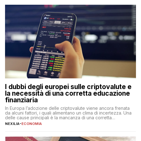
flessibilità e rendimento. Come funzionano […]
I dubbi degli europei sulle criptovalute e
la necessità di una corretta educazione
finanziaria
In Europa l’adozione delle criptovalute viene ancora frenata
da alcuni fattori, i quali alimentano un clima di incertezza. Una
delle cause principali è la mancanza di una corretta
educazione finanziaria, che impedisce ad una larga parte della
NEXILIA
-
ECONOMIA
popolazione di comprendere in modo adeguato il
funzionamento e le implicazioni di questi asset digitali. Dubbi
sulle criptovalute: […]