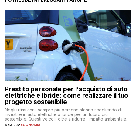
Prestito personale per l’acquisto di auto
elettriche e ibride: come realizzare il tuo
progetto sostenibile
Negli ultimi anni, sempre più persone stanno scegliendo di
investire in auto elettriche o ibride per un futuro più
sostenibile. Questi veicoli, oltre a ridurre l’impatto ambientale,
offrono vantaggi economici a lungo termine, come minori costi
NEXILIA
-
ECONOMIA
di gestione e benefici fiscali. Tuttavia, l’acquisto di un’auto
nuova rappresenta un impegno finanziario significativo. Come