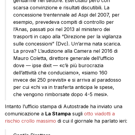
gendarme nel settore. Esercitato però con
scarsa convinzione e risultati discutibili. La
concessione trentennale ad Aspi del 2007, per
esempio, prevedeva compiti di controllo per
l’Anas, passati poi nel 2013 al ministero dei
trasporti in capo alla “Direzione per la vigilanza
sulle concessioni” (Dvc). Un’arma nata scarica.
La prova? L’audizione alla Camera nel 2016 di
Mauro Coletta, direttore generale dell’ufficio
dove — ipse dixit — «c’è più burocrazia
dell’attività che conduciamo», «siamo 160
invece dei 250 previsti» e si arriva al paradosso
per cui «chi va in trasferta anticipa le spese,
che vengono rimborsate dopo 4-5 mesi».
Intanto l’ufficio stampa di Autostrade ha inviato una
comunicazione a
La Stampa
sugli
otto viadotti a
rischio crollo massimo
di cui il giornale ha parlato ieri: