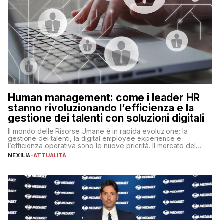
Human management: come i leader HR
stanno rivoluzionando l’efficienza e la
gestione dei talenti con soluzioni digitali
Il mondo delle Risorse Umane è in rapida evoluzione: la
gestione dei talenti, la digital employee experience e
l’efficienza operativa sono le nuove priorità. Il mercato del
lavoro, d’altra parte, è sempre più competitivo con una lotta
NEXILIA
-
ATTUALITÀ
per aggiudicarsi i talenti più validi che si intensifica e le
aspettative dei dipendenti in continua evoluzione. I […]