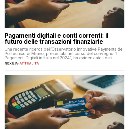
Pagamenti digitali e conti correnti: il
futuro delle transazioni finanziarie
Una recente ricerca dell’Osservatorio Innovative Payments del
Politecnico di Milano, presentata nel corso del convegno “I
Pagamenti Digitali in Italia nel 2024”, ha evidenziato i dati
definitivi del primo semestre 2024 relativamente alle
NEXILIA
-
ATTUALITÀ
transazioni dei pagamenti digitali con carta nel nostro Paese:
223 miliardi di euro. Si ritiene che il totale relativo ai 12 mesi […]