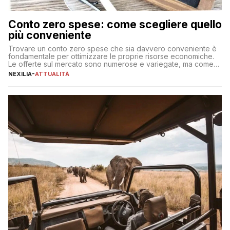
Conto zero spese: come scegliere quello
più conveniente
Trovare un conto zero spese che sia davvero conveniente è
fondamentale per ottimizzare le proprie risorse economiche.
Le offerte sul mercato sono numerose e variegate, ma come
individuare quella più adatta alle proprie esigenze senza
NEXILIA
-
ATTUALITÀ
incorrere in costi nascosti? Optare per un conto zero spese
significa eliminare le spese di gestione che spesso incidono
sul […]