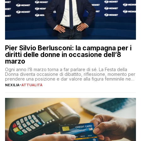
Pier Silvio Berlusconi: la campagna per i
diritti delle donne in occasione dell’8
marzo
Ogni anno l’8 marzo torna a far parlare di sé. La Festa della
Donna diventa occasione di dibattito, riflessione, momento per
prendere una posizione e dar valore alla figura femminile nella
sua complessità e crucialità. A lanciare un messaggio “forte e
NEXILIA
-
ATTUALITÀ
chiaro” quest’anno è stato anche Pier Silvio Berlusconi,
amministratore delegato di Mediaset, che ha […]