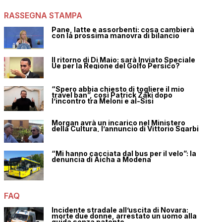
RASSEGNA STAMPA
Pane, latte e assorbenti: cosa cambierà
con la prossima manovra di bilancio
Il ritorno di Di Maio: sarà Inviato Speciale
Ue per la Regione del Golfo Persico?
“Spero abbia chiesto di togliere il mio
travel ban”, così Patrick Zaki dopo
l’incontro tra Meloni e al-Sisi
Morgan avrà un incarico nel Ministero
della Cultura, l’annuncio di Vittorio Sgarbi
“Mi hanno cacciata dal bus per il velo”: la
denuncia di Aicha a Modena
FAQ
Incidente stradale all’uscita di Novara:
morte due donne, arrestato un uomo alla
guida senza patente