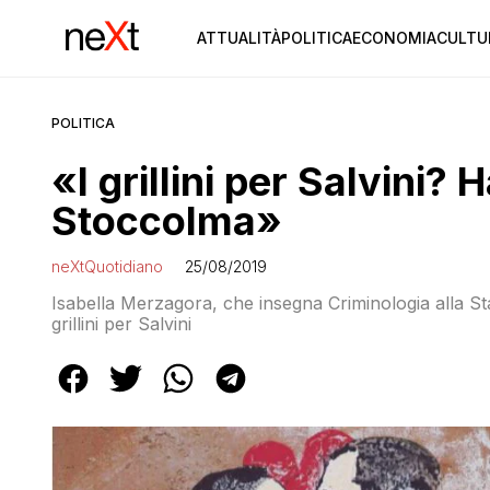
ATTUALITÀ
POLITICA
ECONOMIA
CULTU
POLITICA
«I grillini per Salvini?
Stoccolma»
neXtQuotidiano
25/08/2019
Isabella Merzagora, che insegna Criminologia alla Stat
grillini per Salvini