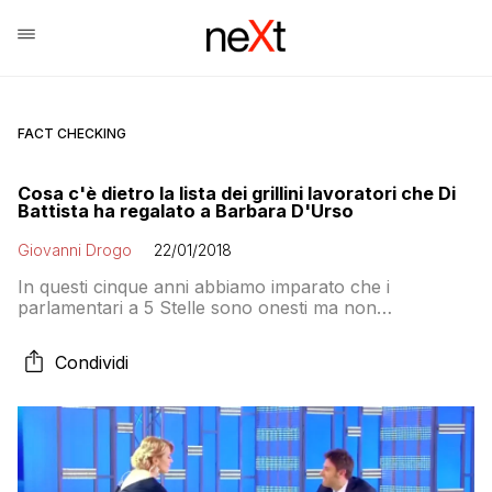
FACT CHECKING
Cosa c'è dietro la lista dei grillini lavoratori che Di
Battista ha regalato a Barbara D'Urso
Giovanni Drogo
22/01/2018
In questi cinque anni abbiamo imparato che i
parlamentari a 5 Stelle sono onesti ma non
trasparenti. A Domenica Live Alessandro Di Battista ne
ha dato l’ennesima dimostrazione consegnando una
Condividi
lista con le professioni e i mestieri dei pentastellati,
dimenticandosi però di segnalare quali erano i redditi
percepiti da molti eletti prima di andare ad aprire il
Parlamento come una scatoletta di tonno