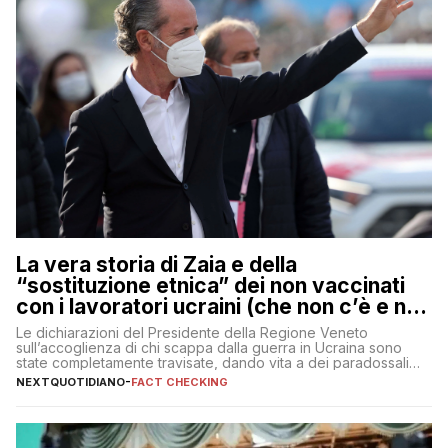
La vera storia di Zaia e della
“sostituzione etnica” dei non vaccinati
con i lavoratori ucraini (che non c’è e non
ci sarà)
Le dichiarazioni del Presidente della Regione Veneto
sull’accoglienza di chi scappa dalla guerra in Ucraina sono
state completamente travisate, dando vita a dei paradossali
falsi che girano sui social
NEXTQUOTIDIANO
-
FACT CHECKING