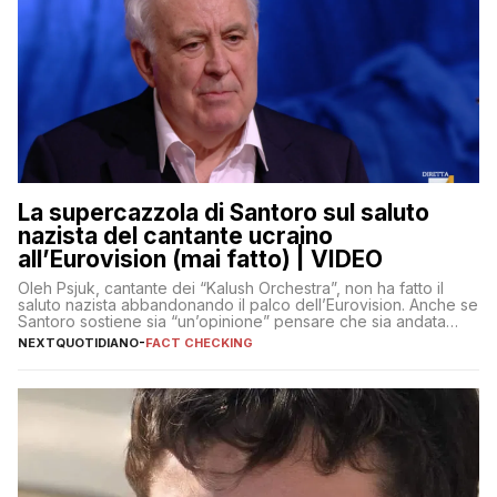
La supercazzola di Santoro sul saluto
nazista del cantante ucraino
all’Eurovision (mai fatto) | VIDEO
Oleh Psjuk, cantante dei “Kalush Orchestra”, non ha fatto il
saluto nazista abbandonando il palco dell’Eurovision. Anche se
Santoro sostiene sia “un’opinione” pensare che sia andata
così
NEXTQUOTIDIANO
-
FACT CHECKING