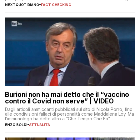
Fratelli d’Italia
NEXTQUOTIDIANO
-
FACT CHECKING
Burioni non ha mai detto che il “vaccino
contro il Covid non serve” | VIDEO
Dagli articoli ammiccanti pubblicati sul sito di Nicola Porro, fino
alle condivisioni fallaci di personalità come Maddalena Loy. Ma
l’immunologo ha detto altro a “Che Tempo Che Fa”
ENZO BOLDI
-
ATTUALITÀ