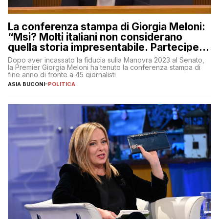
La conferenza stampa di Giorgia Meloni:
“Msi? Molti italiani non considerano
quella storia impresentabile. Parteciperò
al 25 aprile”
Dopo aver incassato la fiducia sulla Manovra 2023 al Senato,
la Premier Giorgia Meloni ha tenuto la conferenza stampa di
fine anno di fronte a 45 giornalisti
ASIA BUCONI
-
POLITICA