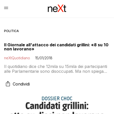
POLITICA
Il Giornale all'attacco dei candidati grillini: «8 su 10
non lavorano»
neXtQuotidiano
15/01/2018
Il quotidiano dice che 12mila su 15mila dei partecipanti
alle Parlamentarie sono disoccupati. Ma non spiega
come ha ottenuto i numeri… Il M5S smentisce in
mattinata
Condividi