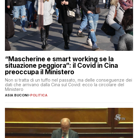
“Mascherine e smart working se la
situazione peggiora”: il Covid in Cina
preoccupa il Ministero
Non si tratta di un tuffo nel passato, ma delle conseguenze dei
dati che arrivano dalla Cina sul Covid: ecco la circolare del
Ministero
ASIA BUCONI
-
POLITICA