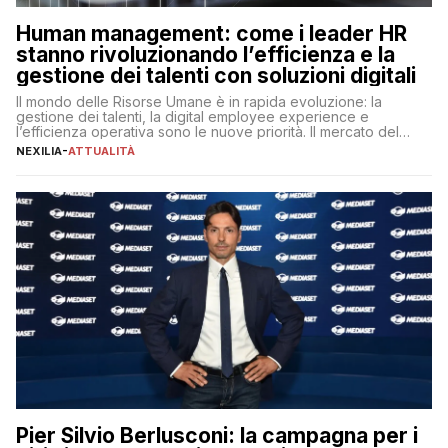
Human management: come i leader HR
stanno rivoluzionando l’efficienza e la
gestione dei talenti con soluzioni digitali
Il mondo delle Risorse Umane è in rapida evoluzione: la
gestione dei talenti, la digital employee experience e
l’efficienza operativa sono le nuove priorità. Il mercato del
lavoro, d’altra parte, è sempre più competitivo con una lotta
NEXILIA
-
ATTUALITÀ
per aggiudicarsi i talenti più validi che si intensifica e le
aspettative dei dipendenti in continua evoluzione. I […]
Pier Silvio Berlusconi: la campagna per i