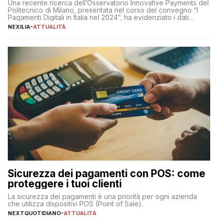
Una recente ricerca dell’Osservatorio Innovative Payments del
Politecnico di Milano, presentata nel corso del convegno “I
Pagamenti Digitali in Italia nel 2024”, ha evidenziato i dati
definitivi del primo semestre 2024 relativamente alle
NEXILIA
-
ATTUALITÀ
transazioni dei pagamenti digitali con carta nel nostro Paese:
223 miliardi di euro. Si ritiene che il totale relativo ai 12 mesi […]
Sicurezza dei pagamenti con POS: come
proteggere i tuoi clienti
La sicurezza dei pagamenti è una priorità per ogni azienda
che utilizza dispositivi POS (Point of Sale).
NEXTQUOTIDIANO
-
ATTUALITÀ