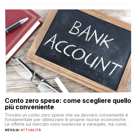
Conto zero spese: come scegliere quello
più conveniente
Trovare un conto zero spese che sia davvero conveniente è
fondamentale per ottimizzare le proprie risorse economiche.
Le offerte sul mercato sono numerose e variegate, ma come
individuare quella più adatta alle proprie esigenze senza
NEXILIA
-
ATTUALITÀ
incorrere in costi nascosti? Optare per un conto zero spese