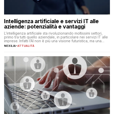
Intelligenza artificiale e servizi IT alle
aziende: potenzialità e vantaggi
L’intelligenza artificiale sta rivoluzionando moltissimi settori,
primo tra tutti quello aziendale, in particolare nei servizi IT alle
imprese. Infatti l’AI non è più una visione futuristica, ma una
realtà operativa che sta portando a un cambio significativo in
NEXILIA
-
ATTUALITÀ
ogni ambito. L’inserimento delle tecnologie di intelligenza
artificiale porta non solo all’ottimizzazione di diverse
operazioni, bensì comporta […]