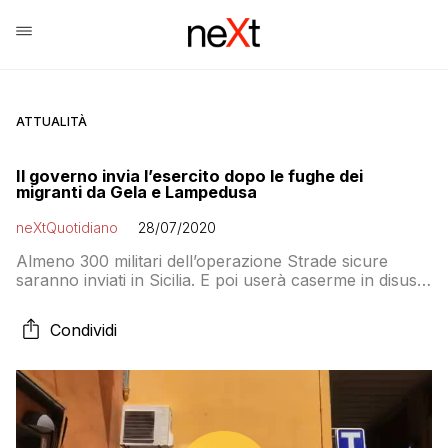
ATTUALITÀ
Il governo invia l’esercito dopo le fughe dei
migranti da Gela e Lampedusa
neXtQuotidiano
28/07/2020
Almeno 300 militari dell’operazione Strade sicure
saranno inviati in Sicilia. E poi userà caserme in disuso
dove montare tensostrutture per tenere isolati i
migranti in quarantena e una nave da 800 posti che
Condividi
stazionerà per i prossimi tre mesi davanti alle coste
siciliane