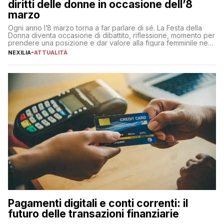
diritti delle donne in occasione dell’8
marzo
Ogni anno l’8 marzo torna a far parlare di sé. La Festa della
Donna diventa occasione di dibattito, riflessione, momento per
prendere una posizione e dar valore alla figura femminile nella
sua complessità e crucialità. A lanciare un messaggio “forte e
NEXILIA
-
ATTUALITÀ
chiaro” quest’anno è stato anche Pier Silvio Berlusconi,
amministratore delegato di Mediaset, che ha […]
Pagamenti digitali e conti correnti: il
futuro delle transazioni finanziarie