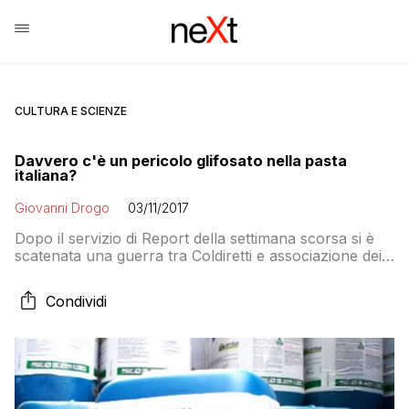
CULTURA E SCIENZE
Davvero c'è un pericolo glifosato nella pasta
italiana?
Giovanni Drogo
03/11/2017
Dopo il servizio di Report della settimana scorsa si è
scatenata una guerra tra Coldiretti e associazione dei
pastai. I primi vorrebbero vietare l’importazione di
grano dall’estero i secondi ricordano che la
Condividi
produzione nazionale non è sufficiente. E nel
frattempo le associazioni degli agricoltori sono tutte
favorevoli all’uso del glifosato in Italia. Strano? No, è
questione di prezzo