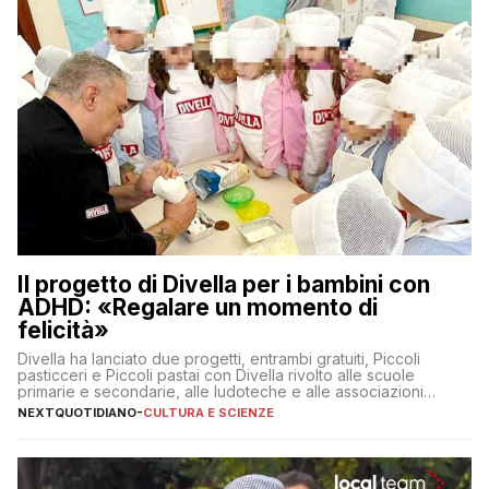
Il progetto di Divella per i bambini con
ADHD: «Regalare un momento di
felicità»
Divella ha lanciato due progetti, entrambi gratuiti, Piccoli
pasticceri e Piccoli pastai con Divella rivolto alle scuole
primarie e secondarie, alle ludoteche e alle associazioni
pugliesi che si occupano di bambini con ADHD
NEXTQUOTIDIANO
-
CULTURA E SCIENZE