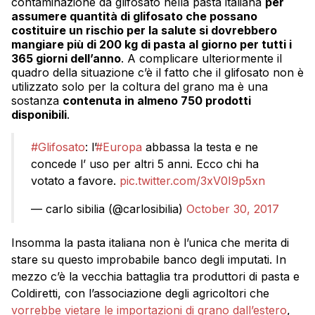
contaminazione da glifosato nella pasta italiana
p
er
assumere quantità di glifosato che possano
costituire un rischio per la salute si dovrebbero
mangiare più di 200 kg di pasta al giorno per tutti i
365 giorni dell’anno
. A complicare ulteriormente il
quadro della situazione c’è il fatto che il glifosato non è
utilizzato solo per la coltura del grano ma è una
sostanza
contenuta in almeno 750 prodotti
disponibili
.
#Glifosato
: l’
#Europa
abbassa la testa e ne
concede l’ uso per altri 5 anni. Ecco chi ha
votato a favore.
pic.twitter.com/3xV0I9p5xn
— carlo sibilia (@carlosibilia)
October 30, 2017
Insomma la pasta italiana non è l’unica che merita di
stare su questo improbabile banco degli imputati. In
mezzo c’è la vecchia battaglia tra produttori di pasta e
Coldiretti, con l’associazione degli agricoltori che
vorrebbe vietare le importazioni di grano dall’estero
,