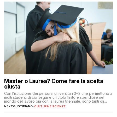
Master o Laurea? Come fare la scelta
giusta
Con l’istituzione dei percorsi universitari 3+2 che permettono a
molti studenti di conseguire un titolo finito e spendibile nel
mondo del lavoro già con la laurea triennale, sono tanti gli
interrogativi che si pongono gli studenti una volta raggiunto
NEXTQUOTIDIANO
-
CULTURA E SCIENZE
l’obiettivo di primo livello