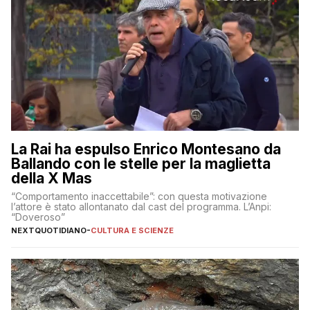
La Rai ha espulso Enrico Montesano da
Ballando con le stelle per la maglietta
della X Mas
“Comportamento inaccettabile”: con questa motivazione
l’attore è stato allontanato dal cast del programma. L’Anpi:
“Doveroso”
NEXTQUOTIDIANO
-
CULTURA E SCIENZE