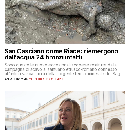
San Casciano come Riace: riemergono
dall’acqua 24 bronzi intatti
Sono queste le nuove eccezionali scoperte restituite dalla
campagna di scavo al santuario etrusco-romano connesso
all’antica vasca sacra della sorgente termo-minerale del Bagno
Grande
ASIA BUCONI
-
CULTURA E SCIENZE