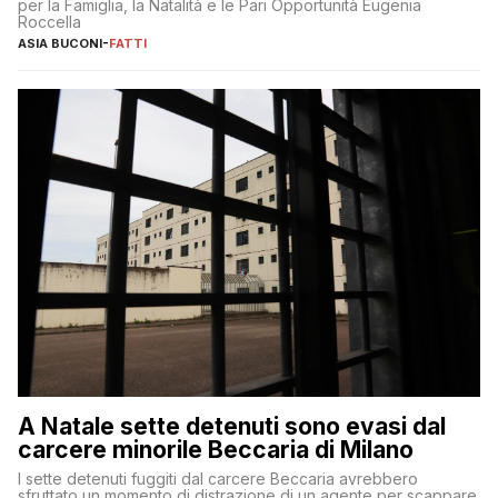
per la Famiglia, la Natalità e le Pari Opportunità Eugenia
Roccella
ASIA BUCONI
-
FATTI
A Natale sette detenuti sono evasi dal
carcere minorile Beccaria di Milano
I sette detenuti fuggiti dal carcere Beccaria avrebbero
sfruttato un momento di distrazione di un agente per scappare