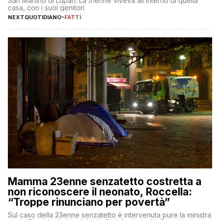
San Martino di Lupari. La 51enne viveva all’interno di quella
casa, con i suoi genitori
NEXTQUOTIDIANO
-
FATTI
Mamma 23enne senzatetto costretta a
non riconoscere il neonato, Roccella:
“Troppe rinunciano per povertà”
Sul caso della 23enne senzatetto è intervenuta pure la ministra