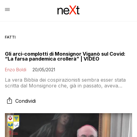
FATTI
Gli arci-complotti di Monsignor Viganò sul Covid:
“La farsa pandemica crollerà” | VIDEO
Enzo Boldi
20/05/2021
La vera Bibbia dei cospirazionisti sembra esser stata
scritta dal Monsignore che, già in passato, aveva
diffuso bufale sul Covid. E ora si erge protagonista
con altre dichiarazioni sul “Grande Reset”
Condividi