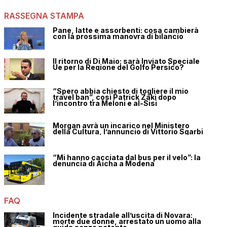
RASSEGNA STAMPA
Pane, latte e assorbenti: cosa cambierà
con la prossima manovra di bilancio
Il ritorno di Di Maio: sarà Inviato Speciale
Ue per la Regione del Golfo Persico?
“Spero abbia chiesto di togliere il mio
travel ban”, così Patrick Zaki dopo
l’incontro tra Meloni e al-Sisi
Morgan avrà un incarico nel Ministero
della Cultura, l’annuncio di Vittorio Sgarbi
“Mi hanno cacciata dal bus per il velo”: la
denuncia di Aicha a Modena
FAQ
Incidente stradale all’uscita di Novara:
morte due donne, arrestato un uomo alla