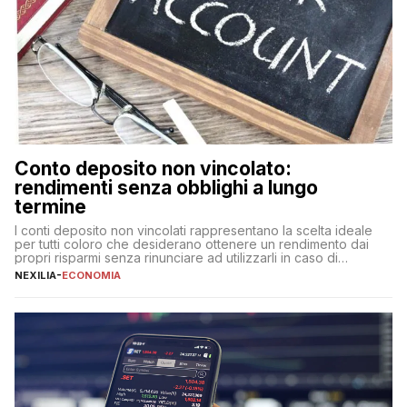
Conto deposito non vincolato:
rendimenti senza obblighi a lungo
termine
I conti deposito non vincolati rappresentano la scelta ideale
per tutti coloro che desiderano ottenere un rendimento dai
propri risparmi senza rinunciare ad utilizzarli in caso di
necessità. A differenza delle forme vincolate tradizionali,
NEXILIA
-
ECONOMIA
questa tipologia consente di accedere alle somme versate in
qualsiasi momento, offrendo un equilibrio tra sicurezza,
flessibilità e rendimento. Come funzionano […]