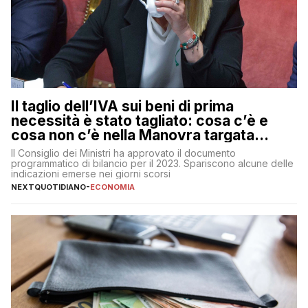
Il taglio dell’IVA sui beni di prima
necessità è stato tagliato: cosa c’è e
cosa non c’è nella Manovra targata
Meloni
Il Consiglio dei Ministri ha approvato il documento
programmatico di bilancio per il 2023. Spariscono alcune delle
indicazioni emerse nei giorni scorsi
NEXTQUOTIDIANO
-
ECONOMIA