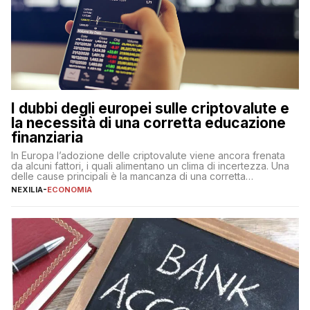
I dubbi degli europei sulle criptovalute e
la necessità di una corretta educazione
finanziaria
In Europa l’adozione delle criptovalute viene ancora frenata
da alcuni fattori, i quali alimentano un clima di incertezza. Una
delle cause principali è la mancanza di una corretta
educazione finanziaria, che impedisce ad una larga parte della
NEXILIA
-
ECONOMIA
popolazione di comprendere in modo adeguato il
funzionamento e le implicazioni di questi asset digitali. Dubbi
sulle criptovalute: […]