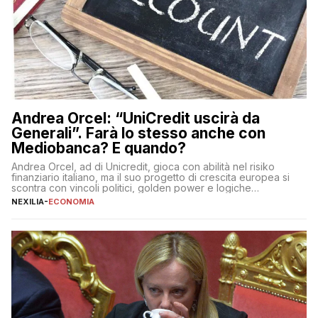
Andrea Orcel: “UniCredit uscirà da
Generali”. Farà lo stesso anche con
Mediobanca? E quando?
Andrea Orcel, ad di Unicredit, gioca con abilità nel risiko
finanziario italiano, ma il suo progetto di crescita europea si
scontra con vincoli politici, golden power e logiche
protezionistiche. Orcel e la mossa su Generali Andrea Orcel,
NEXILIA
-
ECONOMIA
ad di Unicredit, continua a sorprendere per la sua capacità di
muoversi con decisione in un contesto finanziario […]