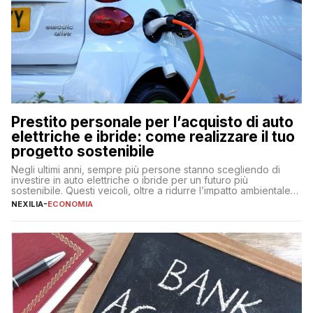
Prestito personale per l’acquisto di auto
elettriche e ibride: come realizzare il tuo
progetto sostenibile
Negli ultimi anni, sempre più persone stanno scegliendo di
investire in auto elettriche o ibride per un futuro più
sostenibile. Questi veicoli, oltre a ridurre l’impatto ambientale,
offrono vantaggi economici a lungo termine, come minori costi
NEXILIA
-
ECONOMIA
di gestione e benefici fiscali. Tuttavia, l’acquisto di un’auto
nuova rappresenta un impegno finanziario significativo. Come
fare se non […]