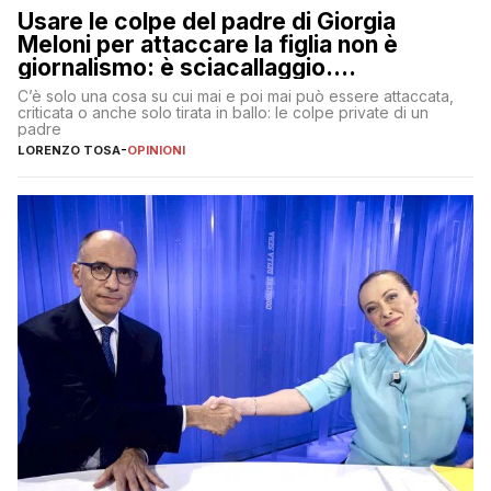
Usare le colpe del padre di Giorgia
Meloni per attaccare la figlia non è
giornalismo: è sciacallaggio.
Dimostriamo di essere diversi
C’è solo una cosa su cui mai e poi mai può essere attaccata,
criticata o anche solo tirata in ballo: le colpe private di un
padre
LORENZO TOSA
-
OPINIONI