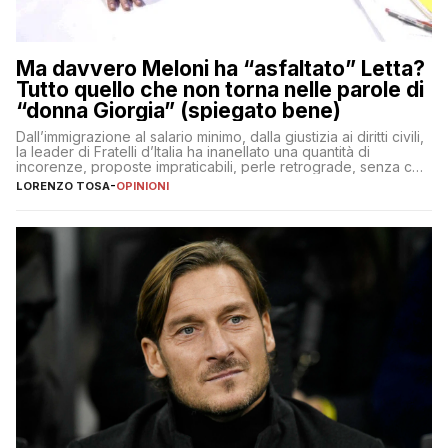
Ma davvero Meloni ha “asfaltato” Letta?
Tutto quello che non torna nelle parole di
“donna Giorgia” (spiegato bene)
Dall’immigrazione al salario minimo, dalla giustizia ai diritti civili,
la leader di Fratelli d’Italia ha inanellato una quantità di
incorenze, proposte impraticabili, perle retrograde, senza che
nessuno – a destra come a sinistra – glielo abbia fatto notare
LORENZO TOSA
-
OPINIONI