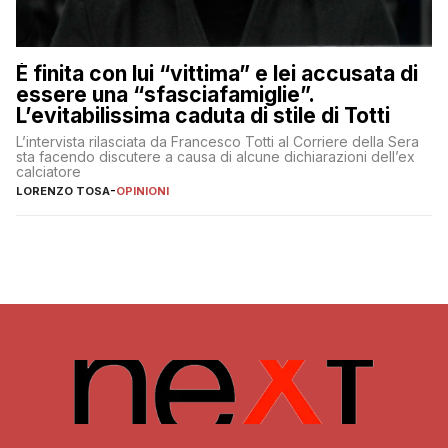
È finita con lui “vittima” e lei accusata di
essere una “sfasciafamiglie”.
L’evitabilissima caduta di stile di Totti
L’intervista rilasciata da Francesco Totti al Corriere della Sera
sta facendo discutere a causa di alcune dichiarazioni dell’ex
calciatore
LORENZO TOSA
-
OPINIONI