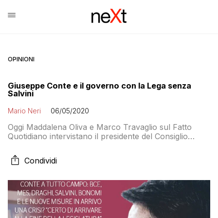
OPINIONI
Giuseppe Conte e il governo con la Lega senza
Salvini
Mario Neri
06/05/2020
Oggi Maddalena Oliva e Marco Travaglio sul Fatto
Quotidiano intervistano il presidente del Consiglio
Giuseppe Conte che dice di essere sicuro che il suo
governo arriverà alla fine della legislatura e consiglia
Condividi
agli italiani di prenotare le vacanze anche se c’è
l’emergenza Coronavirus: “Confido che l’epidemia sarà
sempre più sotto controllo e potremo andare in […]