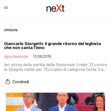
OPINIONI
Giancarlo Giorgetti: il grande ritorno del leghista
che non canta l’inno
dipocheparole
17/06/2019
Ieri prima della partita della Nazionale Under 21 contro
la Spagna valida per l’Europeo di categoria (vinta 3 a
1) è stato suonato, come da tradizione, l’inno
nazionale. A Bologna c’era in tribuna il sottosegretario
Condividi
allo Sport Giancarlo Giorgetti che nell’occasione, da
buon leghista, non ha cantato l’inno. Curiosamente il
sottosegretario leghista alla presidenza del […]