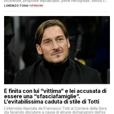
incorenze, proposte impraticabili, perle retrograde, senza che
nessuno – a destra come a sinistra – glielo abbia fatto notare
LORENZO TOSA
-
OPINIONI
È finita con lui “vittima” e lei accusata di
essere una “sfasciafamiglie”.
L’evitabilissima caduta di stile di Totti
L’intervista rilasciata da Francesco Totti al Corriere della Sera
sta facendo discutere a causa di alcune dichiarazioni dell’ex