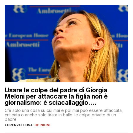
Usare le colpe del padre di Giorgia
Meloni per attaccare la figlia non è
giornalismo: è sciacallaggio.
Dimostriamo di essere diversi
C’è solo una cosa su cui mai e poi mai può essere attaccata,
criticata o anche solo tirata in ballo: le colpe private di un
padre
LORENZO TOSA
-
OPINIONI