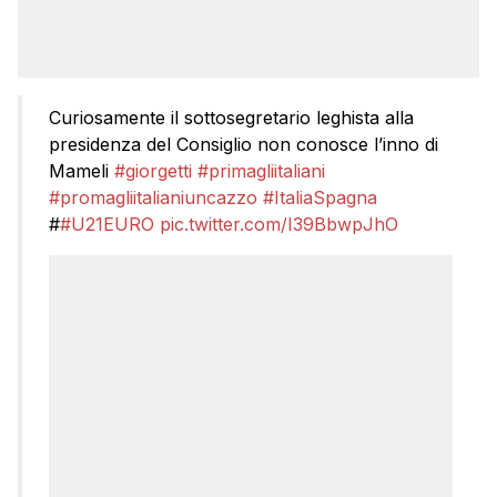
Curiosamente il sottosegretario leghista alla
presidenza del Consiglio non conosce l’inno di
Mameli
#giorgetti
#primagliitaliani
#promagliitalianiuncazzo
#ItaliaSpagna
#
#U21EURO
pic.twitter.com/I39BbwpJhO