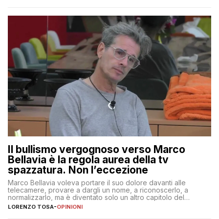
Il bullismo vergognoso verso Marco
Bellavia è la regola aurea della tv
spazzatura. Non l’eccezione
Marco Bellavia voleva portare il suo dolore davanti alle
telecamere, provare a dargli un nome, a riconoscerlo, a
normalizzarlo, ma è diventato solo un altro capitolo del
copione
LORENZO TOSA
-
OPINIONI