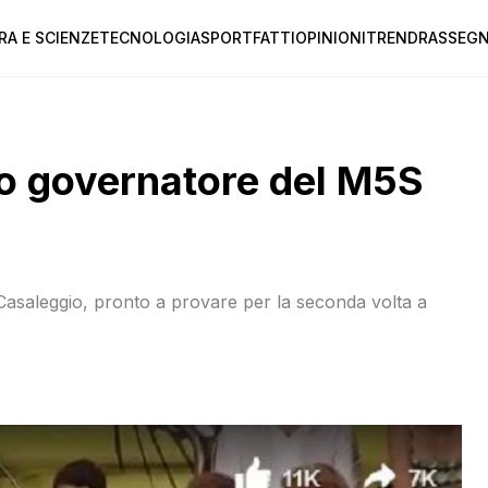
RA E SCIENZE
TECNOLOGIA
SPORT
FATTI
OPINIONI
TREND
RASSEGN
ato governatore del M5S
 e Casaleggio, pronto a provare per la seconda volta a