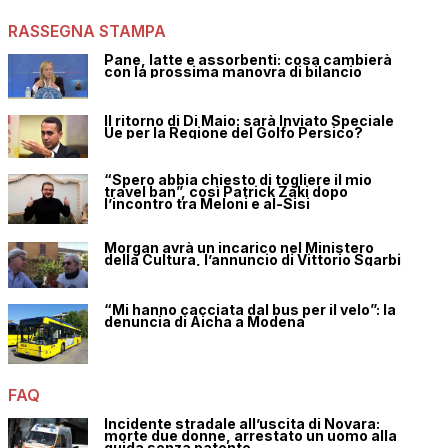
RASSEGNA STAMPA
Pane, latte e assorbenti: cosa cambierà
con la prossima manovra di bilancio
Il ritorno di Di Maio: sarà Inviato Speciale
Ue per la Regione del Golfo Persico?
“Spero abbia chiesto di togliere il mio
travel ban”, così Patrick Zaki dopo
l’incontro tra Meloni e al-Sisi
Morgan avrà un incarico nel Ministero
della Cultura, l’annuncio di Vittorio Sgarbi
“Mi hanno cacciata dal bus per il velo”: la
denuncia di Aicha a Modena
FAQ
Incidente stradale all’uscita di Novara:
morte due donne, arrestato un uomo alla
guida senza patente