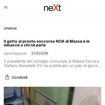
OPINIONI
Il gatto al pronto soccorso NOA di Massa e le
minacce a chi ne parla
dipocheparole
27/01/2019
Il presidente del consiglio comunale di Massa Carrara
Stefano Benedetti (Fi) ha pubblicato un paio di giorni
fa una foto su Facebook in cui si vedeva un gatto al
Pronto Soccorso NOA di Massa. Ieri, come ha
Condividi
denunciato lui stesso, è stato raggiunto da minacce di
morte: “Nei giorni scorsi – ricorda l’esponente azzurro
– […]