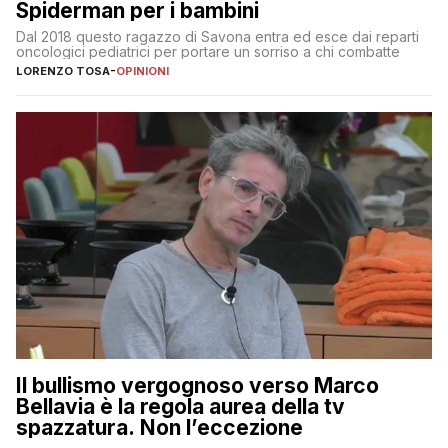
Spiderman per i bambini
Dal 2018 questo ragazzo di Savona entra ed esce dai reparti
oncologici pediatrici per portare un sorriso a chi combatte
LORENZO TOSA
-
OPINIONI
Il bullismo vergognoso verso Marco
Bellavia è la regola aurea della tv
spazzatura. Non l’eccezione