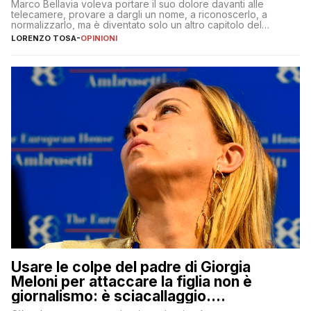
Marco Bellavia voleva portare il suo dolore davanti alle
telecamere, provare a dargli un nome, a riconoscerlo, a
normalizzarlo, ma è diventato solo un altro capitolo del
copione
LORENZO TOSA
-
OPINIONI
Usare le colpe del padre di Giorgia
Meloni per attaccare la figlia non è
giornalismo: è sciacallaggio.
Dimostriamo di essere diversi