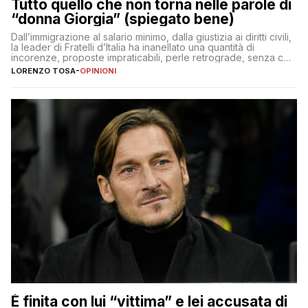
Tutto quello che non torna nelle parole di
“donna Giorgia” (spiegato bene)
Dall’immigrazione al salario minimo, dalla giustizia ai diritti civili,
la leader di Fratelli d’Italia ha inanellato una quantità di
incorenze, proposte impraticabili, perle retrograde, senza che
nessuno – a destra come a sinistra – glielo abbia fatto notare
LORENZO TOSA
-
OPINIONI
È finita con lui “vittima” e lei accusata di