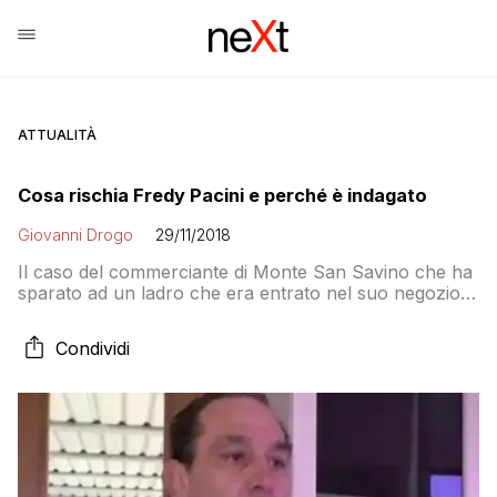
ATTUALITÀ
Cosa rischia Fredy Pacini e perché è indagato
Giovanni Drogo
29/11/2018
Il caso del commerciante di Monte San Savino che ha
sparato ad un ladro che era entrato nel suo negozio
ha riacceso le polemiche sulla legittima difesa che –
come predica la Lega – deve essere “sempre legittima”.
Condividi
Ma i casi di processi per eccesso colposo di legittima
difesa si contano sulle dita di una mano, e per stabilire
che si tratta di legittima difesa occorrerà sempre fare
delle indagini