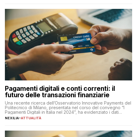
amministratore delegato di Mediaset, che ha […]
Pagamenti digitali e conti correnti: il
futuro delle transazioni finanziarie
Una recente ricerca dell’Osservatorio Innovative Payments del
Politecnico di Milano, presentata nel corso del convegno “I
Pagamenti Digitali in Italia nel 2024”, ha evidenziato i dati
definitivi del primo semestre 2024 relativamente alle
NEXILIA
-
ATTUALITÀ
transazioni dei pagamenti digitali con carta nel nostro Paese:
223 miliardi di euro. Si ritiene che il totale relativo ai 12 mesi […]