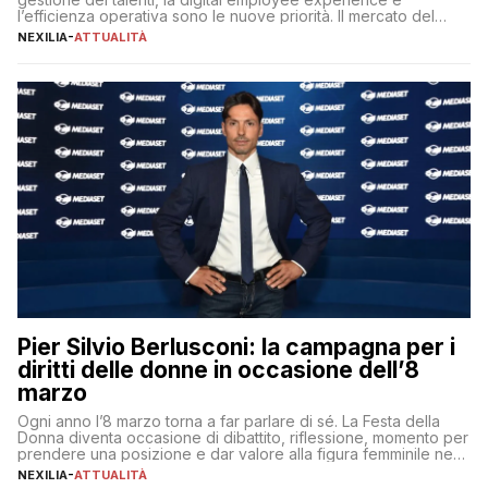
l’efficienza operativa sono le nuove priorità. Il mercato del
lavoro, d’altra parte, è sempre più competitivo con una lotta
NEXILIA
-
ATTUALITÀ
per aggiudicarsi i talenti più validi che si intensifica e le
aspettative dei dipendenti in continua evoluzione. I […]
Pier Silvio Berlusconi: la campagna per i
diritti delle donne in occasione dell’8
marzo
Ogni anno l’8 marzo torna a far parlare di sé. La Festa della
Donna diventa occasione di dibattito, riflessione, momento per
prendere una posizione e dar valore alla figura femminile nella
sua complessità e crucialità. A lanciare un messaggio “forte e
NEXILIA
-
ATTUALITÀ
chiaro” quest’anno è stato anche Pier Silvio Berlusconi,