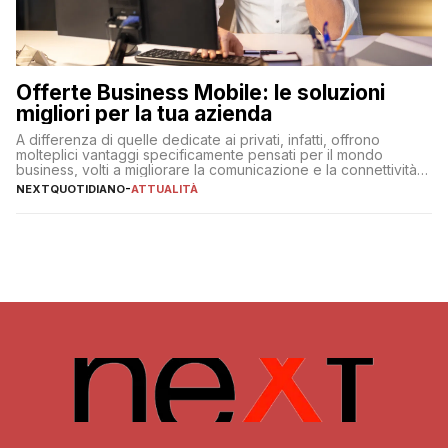
Offerte Business Mobile: le soluzioni
migliori per la tua azienda
A differenza di quelle dedicate ai privati, infatti, offrono
molteplici vantaggi specificamente pensati per il mondo
business, volti a migliorare la comunicazione e la connettività
degli utenti
NEXTQUOTIDIANO
-
ATTUALITÀ