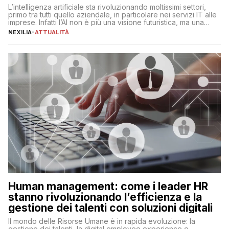
L’intelligenza artificiale sta rivoluzionando moltissimi settori,
primo tra tutti quello aziendale, in particolare nei servizi IT alle
imprese. Infatti l’AI non è più una visione futuristica, ma una
realtà operativa che sta portando a un cambio significativo in
NEXILIA
-
ATTUALITÀ
ogni ambito. L’inserimento delle tecnologie di intelligenza
artificiale porta non solo all’ottimizzazione di diverse
operazioni, bensì comporta […]
Human management: come i leader HR
stanno rivoluzionando l’efficienza e la
gestione dei talenti con soluzioni digitali
Il mondo delle Risorse Umane è in rapida evoluzione: la
gestione dei talenti, la digital employee experience e