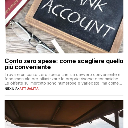
Conto zero spese: come scegliere quello
più conveniente
Trovare un conto zero spese che sia davvero conveniente è
fondamentale per ottimizzare le proprie risorse economiche.
Le offerte sul mercato sono numerose e variegate, ma come
individuare quella più adatta alle proprie esigenze senza
NEXILIA
-
ATTUALITÀ
incorrere in costi nascosti? Optare per un conto zero spese
significa eliminare le spese di gestione che spesso incidono
sul […]