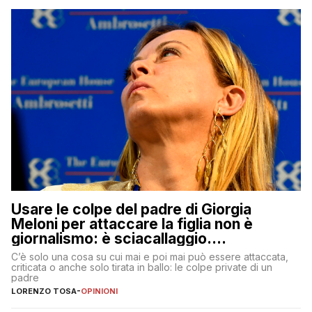
Usare le colpe del padre di Giorgia
Meloni per attaccare la figlia non è
giornalismo: è sciacallaggio.
Dimostriamo di essere diversi
C’è solo una cosa su cui mai e poi mai può essere attaccata,
criticata o anche solo tirata in ballo: le colpe private di un
padre
LORENZO TOSA
-
OPINIONI