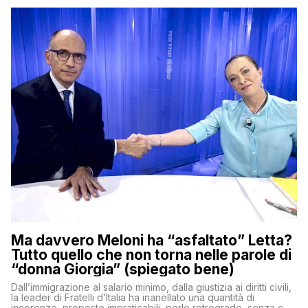
Ma davvero Meloni ha “asfaltato” Letta?
Tutto quello che non torna nelle parole di
“donna Giorgia” (spiegato bene)
Dall’immigrazione al salario minimo, dalla giustizia ai diritti civili,
la leader di Fratelli d’Italia ha inanellato una quantità di
incorenze, proposte impraticabili, perle retrograde, senza che