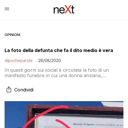
OPINIONI
La foto della defunta che fa il dito medio è vera
dipocheparole
26/08/2020
In questi giorni sui social è circolata la foto di un
manifesto funebre in cui una donna anziana,
rinominata affetuosamente nonna Irma, era
rappresentata non con la solita immagine ma in una
Condividi
posa insolita. La defunta mostrava il dito medio. Chi si
è chiesto se fosse uno scherzo ora può avere una
risposta: l’ANSA […]