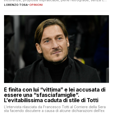
nessuno – a destra come a sinistra – glielo abbia fatto notare
LORENZO TOSA
-
OPINIONI
È finita con lui “vittima” e lei accusata di
essere una “sfasciafamiglie”.
L’evitabilissima caduta di stile di Totti
L’intervista rilasciata da Francesco Totti al Corriere della Sera
sta facendo discutere a causa di alcune dichiarazioni dell’ex