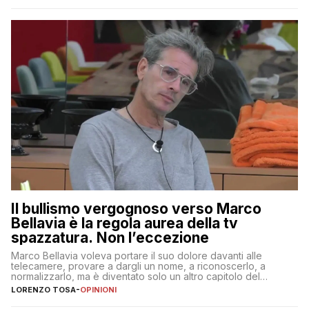
Il bullismo vergognoso verso Marco
Bellavia è la regola aurea della tv
spazzatura. Non l’eccezione
Marco Bellavia voleva portare il suo dolore davanti alle
telecamere, provare a dargli un nome, a riconoscerlo, a
normalizzarlo, ma è diventato solo un altro capitolo del
copione
LORENZO TOSA
-
OPINIONI